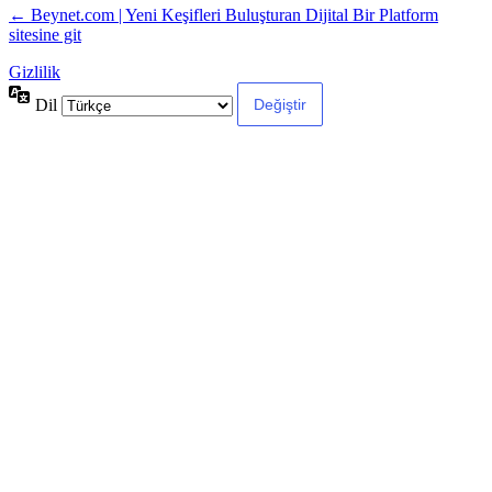
← Beynet.com | Yeni Keşifleri Buluşturan Dijital Bir Platform
sitesine git
Gizlilik
Dil