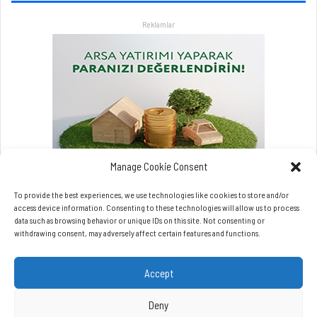
r
Reklamlar
l
a
a
t
l
a
t
a
c
a
Manage Cookie Consent
k
To provide the best experiences, we use technologies like cookies to store and/or
access device information. Consenting to these technologies will allow us to process
data such as browsing behavior or unique IDs on this site. Not consenting or
withdrawing consent, may adversely affect certain features and functions.
Accept
Copyrights © Beynet.com - 2026 BeyNet Haber Tüm Hakları Saklıdır.
Beynet.com Akyol Grup iştirakidir.
Deny