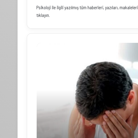
Psikoloji ile ilgili yazılmış tüm haberleri, yazıları, makal
tıklayın.
G
ü