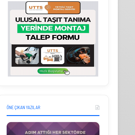
ÖNE ÇIKAN YAZILAR
P
İ
a
h