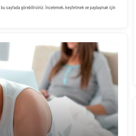
eleri bu sayfada görebilirsiniz. İncelemek, keşfetmek ve paylaşmak için
L
i