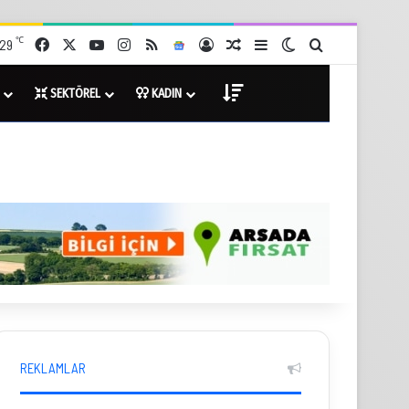
℃
29
Facebook
X
YouTube
Instagram
RSS
Google News
Giriş Yap
Rastgele Haberler
Kenar Bölmesi
Dış görünümü değişt
Arama yap ...
SEKTÖREL
KADIN
DİĞER
REKLAMLAR