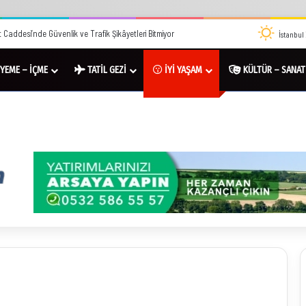
 Caddesi’nde Güvenlik ve Trafik Şikâyetleri Bitmiyor
İstanbul
YEME – İÇME
TATİL GEZİ
İYİ YAŞAM
KÜLTÜR – SANAT