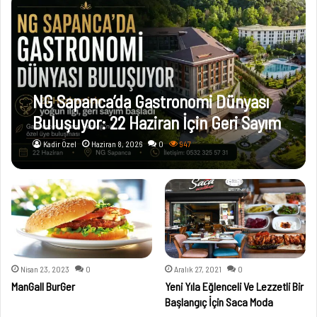
NG Sapanca’da Gastronomi Dünyası
Buluşuyor: 22 Haziran İçin Geri Sayım
Başladı
Kadir Özel
Haziran 8, 2026
0
947
Nisan 23, 2023
0
Aralık 27, 2021
0
ManGall BurGer
Yeni Yıla Eğlenceli Ve Lezzetli Bir
Başlangıç İçin Saca Moda