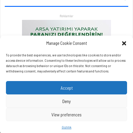
i
a
r
Reklamlar
l
a
a
t
l
Manage Cookie Consent
a
t
To provide the best experiences, we use technologies like cookies to store and/or
a
access device information. Consenting to these technologies will allow us to process
data such as browsing behavior or unique IDs on this site. Not consenting or
c
withdrawing consent, may adversely affect certain features and functions.
a
k
Accept
Deny
View preferences
Copyrights © Beynet.com - 2026 BeyNet Haber Tüm Hakları Saklıdır.
Gizlilik
Beynet.com Akyol Grup iştirakidir.