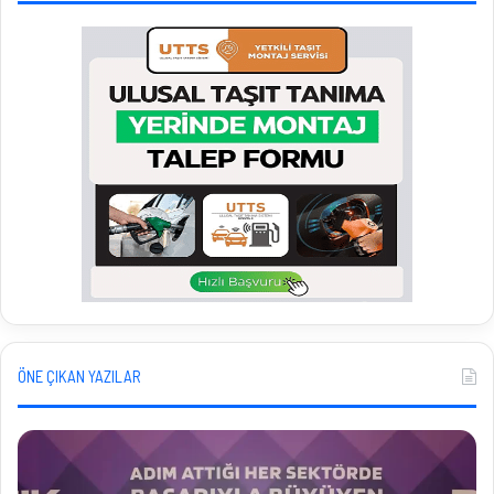
ÖNE ÇIKAN YAZILAR
P
İ
a
h
s
r