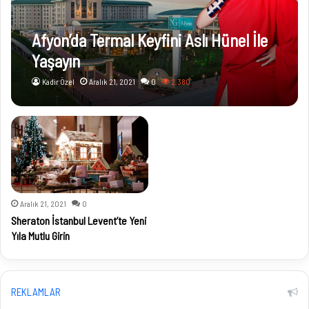
Afyon’da Termal Keyfini Aslı Hünel İle
Yaşayın
Kadir Özel
Aralık 21, 2021
0
2.380
Aralık 21, 2021
0
Sheraton İstanbul Levent’te Yeni
Yıla Mutlu Girin
REKLAMLAR