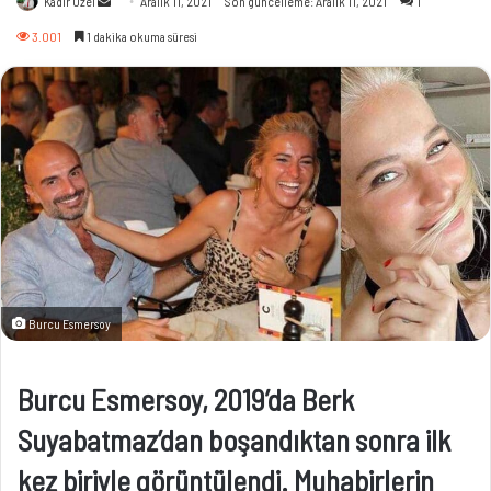
Kadir Özel
Aralık 11, 2021
Son güncelleme: Aralık 11, 2021
1
e-
3.001
1 dakika okuma süresi
posta
göndermek
Burcu Esmersoy
Burcu Esmersoy, 2019’da Berk
Suyabatmaz’dan boşandıktan sonra ilk
kez biriyle görüntülendi. Muhabirlerin