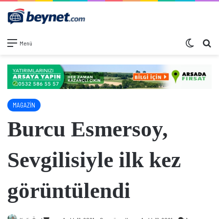
Dış görü
Ar
Menü
MAGAZİN
Burcu Esmersoy,
Sevgilisiyle ilk kez
görüntülendi
Bir