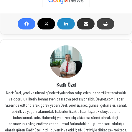
Kadir Özel
Kadir Özel, yerel ve ulusal gündemi yakından takip eden, habercilikte tarafsızlık
ve doğruluk ilkesini benimseyen bir medya profesyonelidir. Beynet.com Haber
Sitesi’nde editör olarak görev yapan Özel, yerel siyaset, güncel gelişmeler, sanat,
etkinlik ve yaşam alanındaki haberleri titizlikle hazırlayarak okuyucularla
buluşturmaktadır. Haberciliği yalnızca bilgi aktarma süreci olarak değil;
kamuoyunu bilinçlendirme ve toplumsal farkındalık oluşturma sorumluluğu
olarak gören Kadir Özel, hızlı, güvenilir ve etkili içerik üretimiyle dikkat çekmektedir.