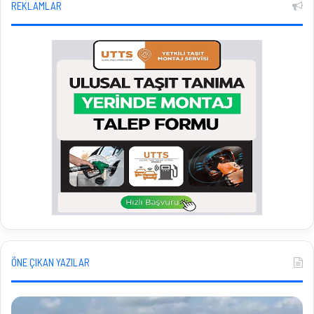
REKLAMLAR
ÖNE ÇIKAN YAZILAR
Güller
Li