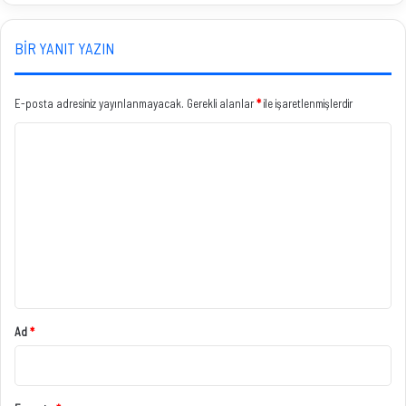
BIR YANIT YAZIN
E-posta adresiniz yayınlanmayacak.
Gerekli alanlar
*
ile işaretlenmişlerdir
Y
o
r
u
m
*
Ad
*