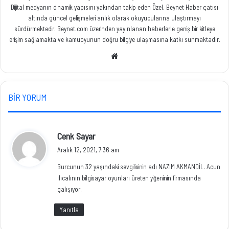
Dijital medyanın dinamik yapısını yakından takip eden Özel, Beynet Haber çatısı
altında güncel gelişmeleri anlık olarak okuyucularına ulaştırmayı
sürdürmektedir. Beynet.com üzerinden yayınlanan haberlerle geniş bir kitleye
erişim sağlamakta ve kamuoyunun doğru bilgiye ulaşmasına katkı sunmaktadır.
Web
sitesi
BIR YORUM
d
Cenk Sayar
e
Aralık 12, 2021, 7:36 am
d
Burcunun 32 yaşındaki sevgilisinin adı NAZIM AKMANDİL. Acun
i
ılıcalının bilgisayar oyunları üreten yiğeninin firmasında
k
çalışıyor.
i
:
Yanıtla