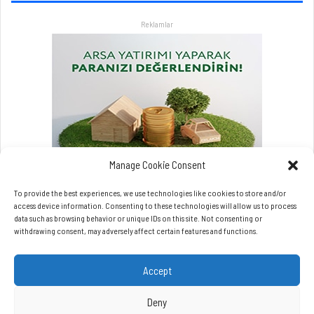
r
Reklamlar
l
a
a
t
l
a
t
a
c
a
Manage Cookie Consent
k
To provide the best experiences, we use technologies like cookies to store and/or
access device information. Consenting to these technologies will allow us to process
data such as browsing behavior or unique IDs on this site. Not consenting or
withdrawing consent, may adversely affect certain features and functions.
Accept
Copyrights © Beynet.com - 2026 BeyNet Haber Tüm Hakları Saklıdır.
Beynet.com Akyol Grup iştirakidir.
Deny