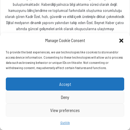
buluşturmaktadır. Haberciliği yalnızca bilgi aktarma süreci olarak değil;
kamuoyunu bilinçlendirme ve toplumsal farkındalık oluşturma sorumluluğu
olarak gören Kadir Özel, hızlı, güvenilir ve etkili içerik üretimiyle dikkat çekmektedir.
Dijital medyanın dinamik yapısını yakından takip eden Özel, Beynet Haber çatısı
altında güncel gelişmeleri anlık olarak okuyucularına ulaştırmayı
sürdürmektedir. Beynet.com üzerinden yayınlanan haberlerle geniş bir kitleye
Manage Cookie Consent
erişim sağlamakta ve kamuoyunun doğru bilgiye ulaşmasına katkı sunmaktadır.
Web
To provide the best experiences, we use technologies like cookies to store and/or
sitesi
access device information. Consenting to these technologies will allow us to process
data such as browsing behavior or unique IDs on this site. Not consenting or
withdrawing consent, may adversely affect certain features and functions.
BIR YANIT YAZIN
Accept
E-posta adresiniz yayınlanmayacak.
Gerekli alanlar
*
ile işaretlenmişlerdir
Deny
Y
View preferences
o
r
Gizlilik
u