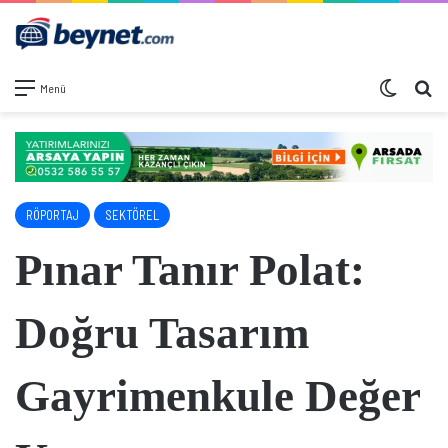
Dış görü
Ar
Menü
RÖPORTAJ
SEKTÖREL
Pınar Tanır Polat:
Doğru Tasarım
Gayrimenkule Değer