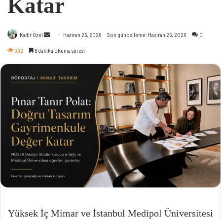
Katar
Bir
Kadir Özel
Haziran 25, 2026
Son güncelleme: Haziran 25, 2026
0
e-
992
6 dakika okuma süresi
posta
göndermek
Yüksek İç Mimar ve İstanbul Medipol Üniversitesi