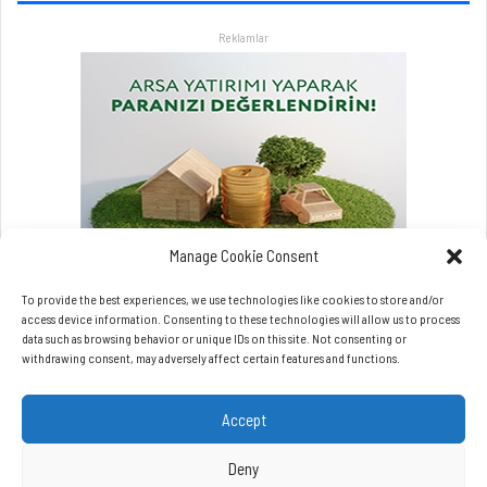
r
Reklamlar
l
a
a
t
l
a
t
a
c
a
Manage Cookie Consent
k
To provide the best experiences, we use technologies like cookies to store and/or
access device information. Consenting to these technologies will allow us to process
data such as browsing behavior or unique IDs on this site. Not consenting or
withdrawing consent, may adversely affect certain features and functions.
Accept
Copyrights © Beynet.com - 2026 BeyNet Haber Tüm Hakları Saklıdır.
Beynet.com Akyol Grup iştirakidir.
Deny