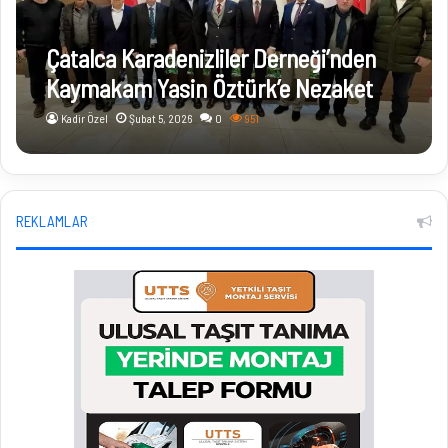
Çatalca Karadenizliler Derneği’nden
Kaymakam Yasin Öztürk’e Nezaket
Ziyareti
Kadir Özel
Şubat 5, 2026
0
951
REKLAMLAR