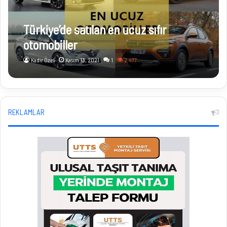
Türkiye’de satılan en ucuz sıfır
otomobiller
Kadir Özel
Kasım 13, 2021
1
2.477
REKLAMLAR