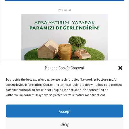
r
Reklamlar
l
a
a
t
l
a
t
a
c
a
Manage Cookie Consent
k
To provide the best experiences, we use technologies like cookies to store and/or
access device information. Consenting to these technologies will allow us to process
data such as browsing behavior or unique IDs on this site. Not consenting or
withdrawing consent, may adversely affect certain features and functions.
Accept
Copyrights © Beynet.com - 2026 BeyNet Haber Tüm Hakları Saklıdır.
Beynet.com Akyol Grup iştirakidir.
Deny