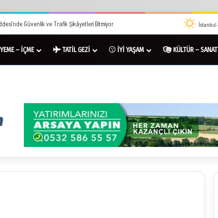
desi’nde Güvenlik ve Trafik Şikâyetleri Bitmiyor
İstanbul
YEME – İÇME
TATİL GEZİ
İYİ YAŞAM
KÜLTÜR – SANAT