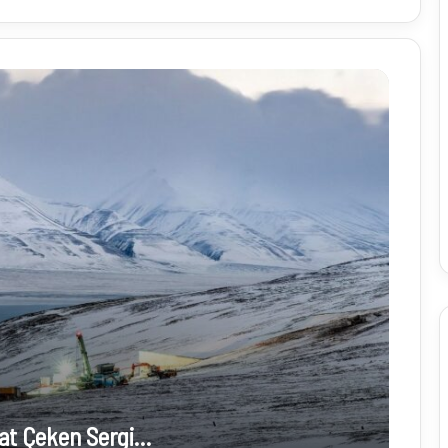
L
i
kat Çeken Sergi…
m