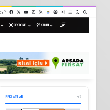
℃
32
Facebook
X
YouTube
Instagram
RSS
Google News
Giriş Yap
Rastgele Haberler
Kenar Bölmesi
Dış görünümü değişt
Arama yap ...
SEKTÖREL
KADIN
DİĞER
REKLAMLAR