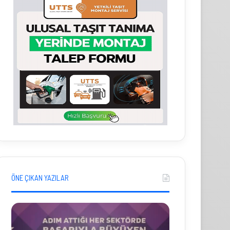
ÖNE ÇIKAN YAZILAR
P
İ
a
h
s
r