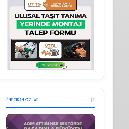
ÖNE ÇIKAN YAZILAR
P
İ
a
h
s
r