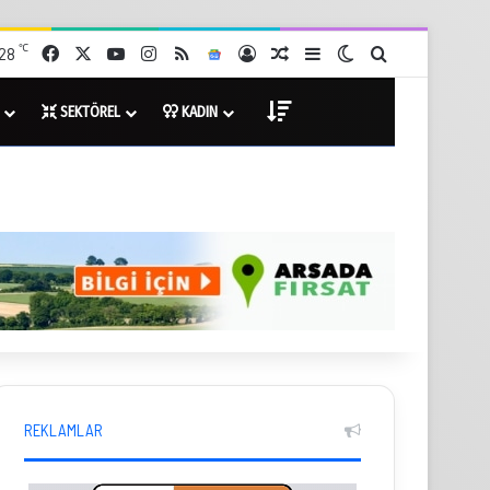
℃
28
Facebook
X
YouTube
Instagram
RSS
Google News
Giriş Yap
Rastgele Haberler
Kenar Bölmesi
Dış görünümü değişt
Arama yap ...
SEKTÖREL
KADIN
DİĞER
REKLAMLAR