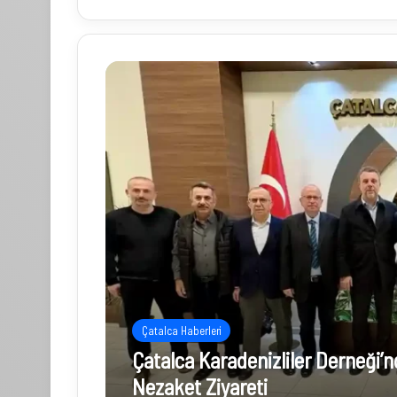
Çatalca Haberleri
Çatalca Karadenizliler Derneği
G
ü
Nezaket Ziyareti
l