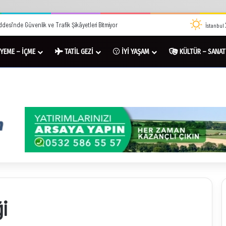
desi’nde Güvenlik ve Trafik Şikâyetleri Bitmiyor
İstanbul
YEME – İÇME
TATİL GEZİ
İYİ YAŞAM
KÜLTÜR – SANAT
i