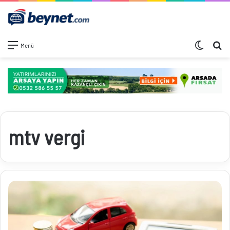
Dış görü
Ar
Menü
mtv vergi