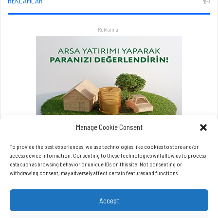
g
REKLAMLAR
l
i
a
r
Reklamlar
l
a
a
t
l
a
t
a
c
a
Manage Cookie Consent
k
To provide the best experiences, we use technologies like cookies to store and/or
access device information. Consenting to these technologies will allow us to process
data such as browsing behavior or unique IDs on this site. Not consenting or
withdrawing consent, may adversely affect certain features and functions.
Accept
Copyrights © Beynet.com - 2026 BeyNet Haber Tüm Hakları Saklıdır.
Beynet.com Akyol Grup iştirakidir.