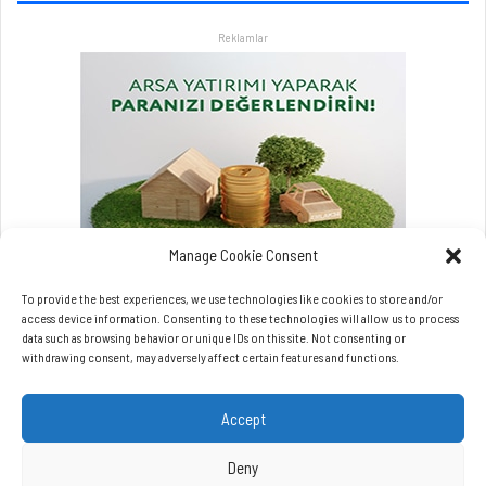
r
Reklamlar
l
a
a
t
l
a
t
a
c
a
Manage Cookie Consent
k
To provide the best experiences, we use technologies like cookies to store and/or
access device information. Consenting to these technologies will allow us to process
data such as browsing behavior or unique IDs on this site. Not consenting or
withdrawing consent, may adversely affect certain features and functions.
Accept
Copyrights © Beynet.com - 2026 BeyNet Haber Tüm Hakları Saklıdır.
Beynet.com Akyol Grup iştirakidir.
Deny