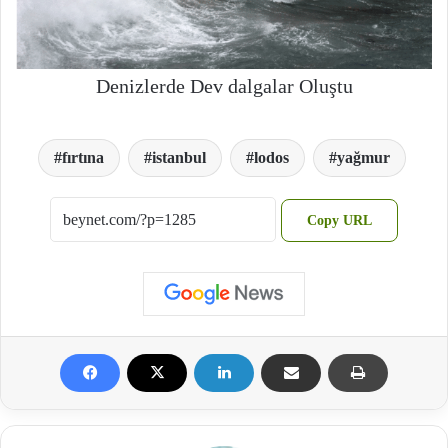
Denizlerde Dev dalgalar Oluştu
fırtına
istanbul
lodos
yağmur
Copy URL