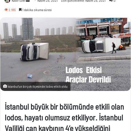
Kadir Özel
Kasım 29, 2021
Son güncelleme: Kasım 29, 2021
0
e-
2.665
1 dakika okuma süresi
posta
göndermek
İstanbul'un birçok ilçesinde lodos etkili oldu
İstanbul büyük bir bölümünde etkili olan
lodos, hayatı olumsuz etkiliyor. İstanbul
Valiliği can kaybının 4’e yükseldiğini