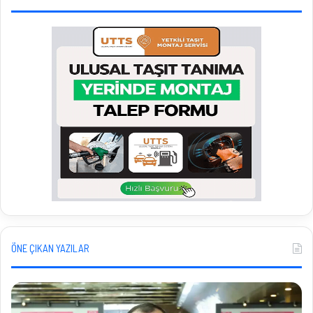
ÖNE ÇIKAN YAZILAR
Konut
Gül
Satışları
Diy