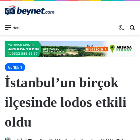
Dış görü
Ar
Menü
GÜNDEM
İstanbul’un birçok
ilçesinde lodos etkili
oldu
Bir