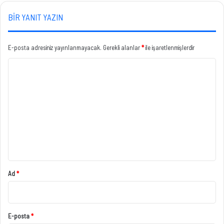
BIR YANIT YAZIN
E-posta adresiniz yayınlanmayacak.
Gerekli alanlar
*
ile işaretlenmişlerdir
Y
o
r
u
m
*
Ad
*
E-posta
*