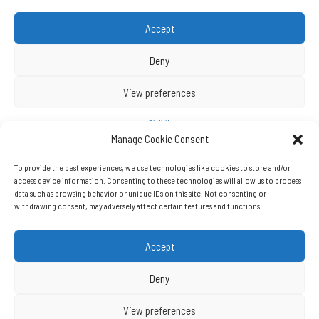
Manage Cookie Consent
To provide the best experiences, we use technologies like cookies to store and/or
access device information. Consenting to these technologies will allow us to process
data such as browsing behavior or unique IDs on this site. Not consenting or
withdrawing consent, may adversely affect certain features and functions.
Copyrights © Beynet.com - 2026 BeyNet Haber Tüm Hakları Saklıdır.
Accept
Beynet.com Akyol Grup iştirakidir.
Deny
Künye
Reklam
İletisim
Yasal Uyarı
View preferences