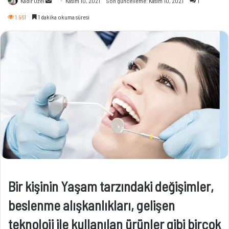
Kadir Özel
Kasım 10, 2021
Son güncelleme: Kasım 10, 2021
1
e-
1.961
1 dakika okuma süresi
posta
göndermek
Bir kişinin Yaşam tarzındaki değişimler,
beslenme alışkanlıkları, gelişen
teknoloji ile kullanılan ürünler gibi birçok