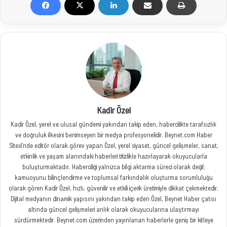
Kadir Özel
Kadir Özel, yerel ve ulusal gündemi yakından takip eden, habercilikte tarafsızlık
ve doğruluk ilkesini benimseyen bir medya profesyonelidir. Beynet.com Haber
Sitesi’nde editör olarak görev yapan Özel, yerel siyaset, güncel gelişmeler, sanat,
etkinlik ve yaşam alanındaki haberleri titizlikle hazırlayarak okuyucularla
buluşturmaktadır. Haberciliği yalnızca bilgi aktarma süreci olarak değil;
kamuoyunu bilinçlendirme ve toplumsal farkındalık oluşturma sorumluluğu
olarak gören Kadir Özel, hızlı, güvenilir ve etkili içerik üretimiyle dikkat çekmektedir.
Dijital medyanın dinamik yapısını yakından takip eden Özel, Beynet Haber çatısı
altında güncel gelişmeleri anlık olarak okuyucularına ulaştırmayı
sürdürmektedir. Beynet.com üzerinden yayınlanan haberlerle geniş bir kitleye