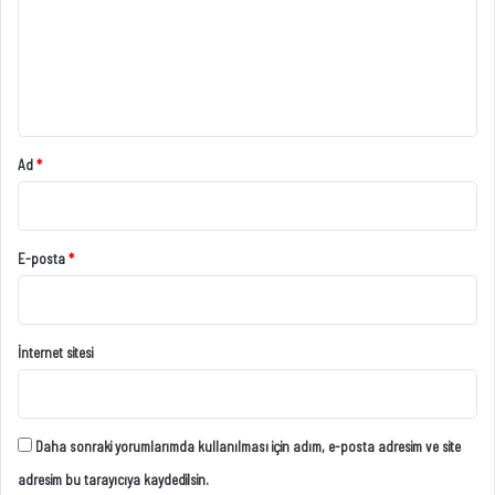
u
m
*
Ad
*
E-posta
*
İnternet sitesi
Daha sonraki yorumlarımda kullanılması için adım, e-posta adresim ve site
adresim bu tarayıcıya kaydedilsin.