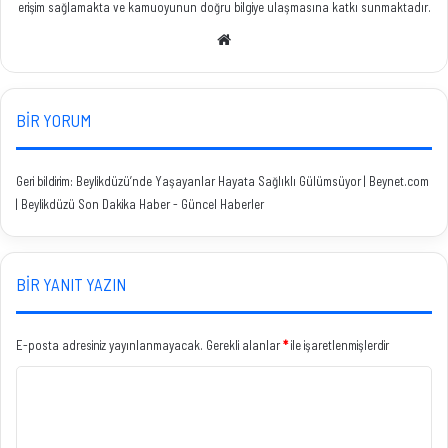
erişim sağlamakta ve kamuoyunun doğru bilgiye ulaşmasına katkı sunmaktadır.
Web
sitesi
BIR YORUM
Geri bildirim:
Beylikdüzü’nde Yaşayanlar Hayata Sağlıklı Gülümsüyor | Beynet.com
| Beylikdüzü Son Dakika Haber - Güncel Haberler
BIR YANIT YAZIN
E-posta adresiniz yayınlanmayacak.
Gerekli alanlar
*
ile işaretlenmişlerdir
Y
o
r