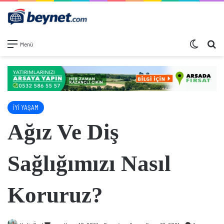
Dış görü
Ar
Menü
İYİ YAŞAM
Ağız Ve Diş
Sağlığımızı Nasıl
Koruruz?
Bir