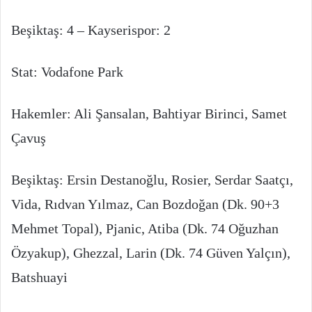
Beşiktaş: 4 – Kayserispor: 2
Stat: Vodafone Park
Hakemler: Ali Şansalan, Bahtiyar Birinci, Samet
Çavuş
Beşiktaş: Ersin Destanoğlu, Rosier, Serdar Saatçı,
Vida, Rıdvan Yılmaz, Can Bozdoğan (Dk. 90+3
Mehmet Topal), Pjanic, Atiba (Dk. 74 Oğuzhan
Özyakup), Ghezzal, Larin (Dk. 74 Güven Yalçın),
Batshuayi