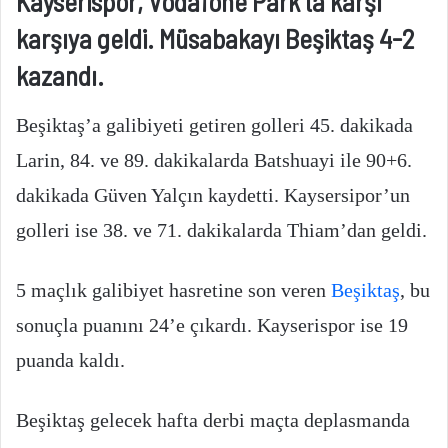
Kayserispor, Vodafone Park’ta karşı
karşıya geldi. Müsabakayı Beşiktaş 4-2
kazandı.
Beşiktaş’a galibiyeti getiren golleri 45. dakikada
Larin, 84. ve 89. dakikalarda Batshuayi ile 90+6.
dakikada Güven Yalçın kaydetti. Kaysersipor’un
golleri ise 38. ve 71. dakikalarda Thiam’dan geldi.
5 maçlık galibiyet hasretine son veren
Beşiktaş
, bu
sonuçla puanını 24’e çıkardı. Kayserispor ise 19
puanda kaldı.
Beşiktaş gelecek hafta derbi maçta deplasmanda