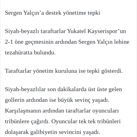
Sergen Yalçın’a destek yönetime tepki
Siyah-beyazlı taraftarlar Yukatel Kayserispor’un
2-1 öne geçmesinin ardından Sergen Yalçın lehine
tezahüratta bulundu.
Taraftarlar yönetim kuruluna ise tepki gösterdi.
Siyah-beyazlılar son dakikalarda üst üste gelen
gollerin ardından ise büyük sevinç yaşadı.
Karşılaşmanın ardından taraftarlar oyuncuları
tribünlere çağırdı. Oyuncular tek tek tribünleri
dolaşarak galibiyetin sevincini yaşadı.