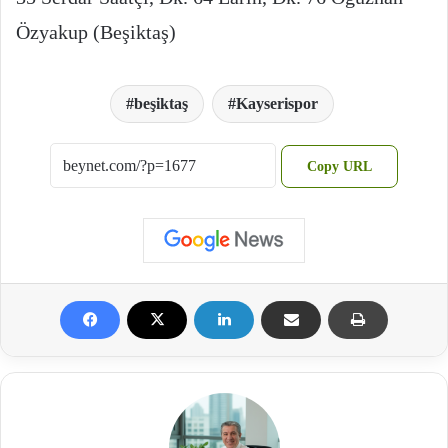
Özyakup (Beşiktaş)
beşiktaş
Kayserispor
Copy URL