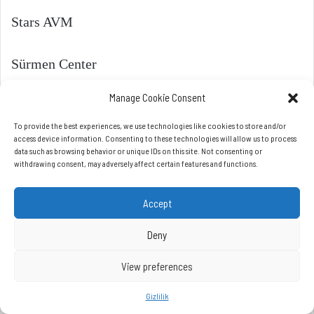
Manage Cookie Consent
To provide the best experiences, we use technologies like cookies to store and/or
access device information. Consenting to these technologies will allow us to process
data such as browsing behavior or unique IDs on this site. Not consenting or
withdrawing consent, may adversely affect certain features and functions.
Accept
Deny
View preferences
Gizlilik