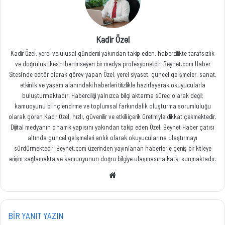
Kadir Özel
Kadir Özel, yerel ve ulusal gündemi yakından takip eden, habercilikte tarafsızlık
ve doğruluk ilkesini benimseyen bir medya profesyonelidir. Beynet.com Haber
Sitesi’nde editör olarak görev yapan Özel, yerel siyaset, güncel gelişmeler, sanat,
etkinlik ve yaşam alanındaki haberleri titizlikle hazırlayarak okuyucularla
buluşturmaktadır. Haberciliği yalnızca bilgi aktarma süreci olarak değil;
kamuoyunu bilinçlendirme ve toplumsal farkındalık oluşturma sorumluluğu
olarak gören Kadir Özel, hızlı, güvenilir ve etkili içerik üretimiyle dikkat çekmektedir.
Dijital medyanın dinamik yapısını yakından takip eden Özel, Beynet Haber çatısı
altında güncel gelişmeleri anlık olarak okuyucularına ulaştırmayı
sürdürmektedir. Beynet.com üzerinden yayınlanan haberlerle geniş bir kitleye
erişim sağlamakta ve kamuoyunun doğru bilgiye ulaşmasına katkı sunmaktadır.
Web
sitesi
BIR YANIT YAZIN