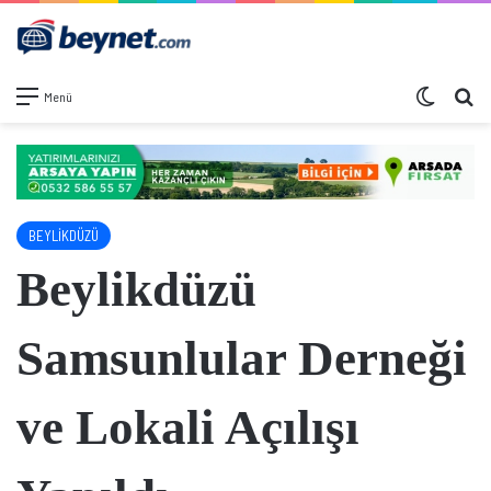
Dış görü
Ar
Menü
BEYLİKDÜZÜ
Beylikdüzü
Samsunlular Derneği
ve Lokali Açılışı