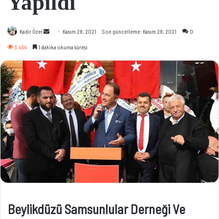
Yapıldı
Bir
Kadir Özel
Kasım 28, 2021
Son güncelleme: Kasım 28, 2021
0
e-
3.454
1 dakika okuma süresi
posta
göndermek
Beylikdüzü Samsunlular Derneği Ve