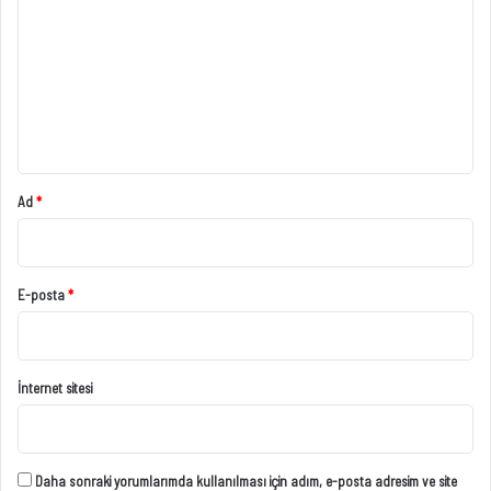
r
u
m
*
Ad
*
E-posta
*
İnternet sitesi
Daha sonraki yorumlarımda kullanılması için adım, e-posta adresim ve site