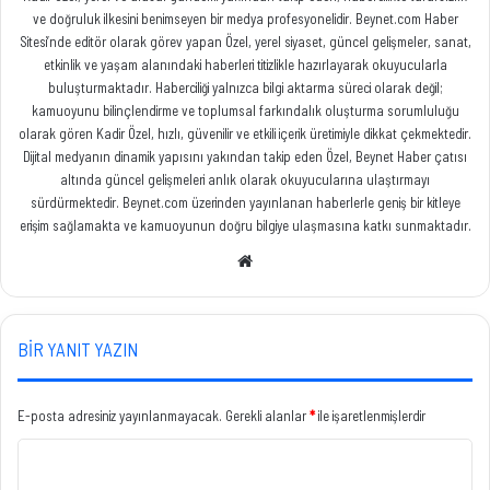
ve doğruluk ilkesini benimseyen bir medya profesyonelidir. Beynet.com Haber
Sitesi’nde editör olarak görev yapan Özel, yerel siyaset, güncel gelişmeler, sanat,
etkinlik ve yaşam alanındaki haberleri titizlikle hazırlayarak okuyucularla
buluşturmaktadır. Haberciliği yalnızca bilgi aktarma süreci olarak değil;
kamuoyunu bilinçlendirme ve toplumsal farkındalık oluşturma sorumluluğu
olarak gören Kadir Özel, hızlı, güvenilir ve etkili içerik üretimiyle dikkat çekmektedir.
Dijital medyanın dinamik yapısını yakından takip eden Özel, Beynet Haber çatısı
altında güncel gelişmeleri anlık olarak okuyucularına ulaştırmayı
sürdürmektedir. Beynet.com üzerinden yayınlanan haberlerle geniş bir kitleye
erişim sağlamakta ve kamuoyunun doğru bilgiye ulaşmasına katkı sunmaktadır.
Web
sitesi
BIR YANIT YAZIN
E-posta adresiniz yayınlanmayacak.
Gerekli alanlar
*
ile işaretlenmişlerdir
Y
o