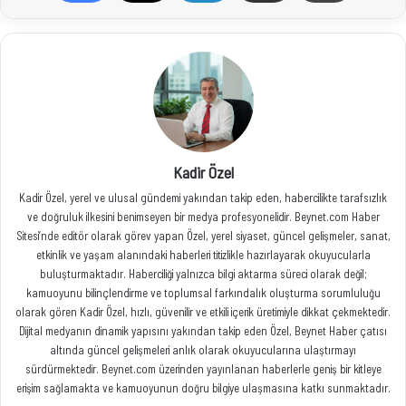
Kadir Özel
Kadir Özel, yerel ve ulusal gündemi yakından takip eden, habercilikte tarafsızlık
ve doğruluk ilkesini benimseyen bir medya profesyonelidir. Beynet.com Haber
Sitesi’nde editör olarak görev yapan Özel, yerel siyaset, güncel gelişmeler, sanat,
etkinlik ve yaşam alanındaki haberleri titizlikle hazırlayarak okuyucularla
buluşturmaktadır. Haberciliği yalnızca bilgi aktarma süreci olarak değil;
kamuoyunu bilinçlendirme ve toplumsal farkındalık oluşturma sorumluluğu
olarak gören Kadir Özel, hızlı, güvenilir ve etkili içerik üretimiyle dikkat çekmektedir.
Dijital medyanın dinamik yapısını yakından takip eden Özel, Beynet Haber çatısı
altında güncel gelişmeleri anlık olarak okuyucularına ulaştırmayı
sürdürmektedir. Beynet.com üzerinden yayınlanan haberlerle geniş bir kitleye
erişim sağlamakta ve kamuoyunun doğru bilgiye ulaşmasına katkı sunmaktadır.