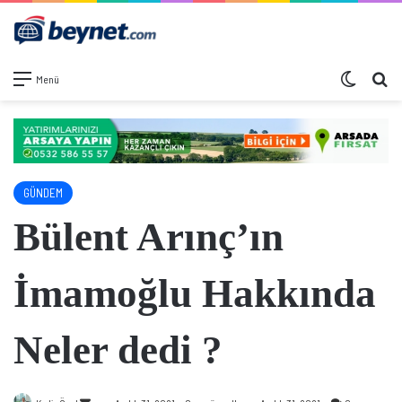
Dış görü
Ar
Menü
GÜNDEM
Bülent Arınç’ın
İmamoğlu Hakkında
Neler dedi ?
Bir