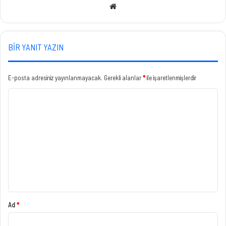
Web
sitesi
BIR YANIT YAZIN
E-posta adresiniz yayınlanmayacak.
Gerekli alanlar
*
ile işaretlenmişlerdir
Y
o
r
u
m
*
Ad
*