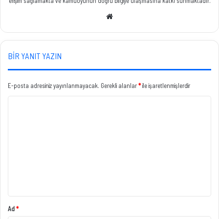
erişim sağlamakta ve kamuoyunun doğru bilgiye ulaşmasına katkı sunmaktadır.
Web
sitesi
BIR YANIT YAZIN
E-posta adresiniz yayınlanmayacak.
Gerekli alanlar
*
ile işaretlenmişlerdir
Y
o
r
u
m
*
Ad
*