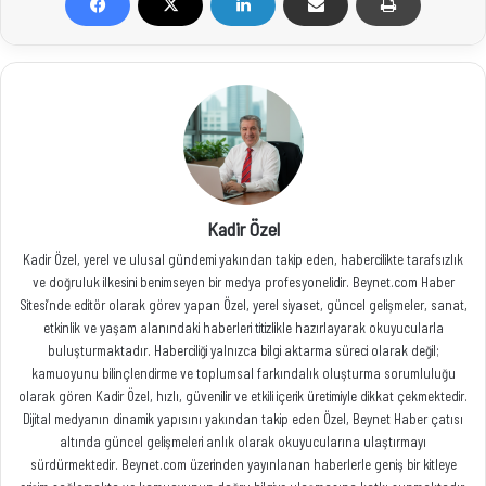
Kadir Özel
Kadir Özel, yerel ve ulusal gündemi yakından takip eden, habercilikte tarafsızlık
ve doğruluk ilkesini benimseyen bir medya profesyonelidir. Beynet.com Haber
Sitesi’nde editör olarak görev yapan Özel, yerel siyaset, güncel gelişmeler, sanat,
etkinlik ve yaşam alanındaki haberleri titizlikle hazırlayarak okuyucularla
buluşturmaktadır. Haberciliği yalnızca bilgi aktarma süreci olarak değil;
kamuoyunu bilinçlendirme ve toplumsal farkındalık oluşturma sorumluluğu
olarak gören Kadir Özel, hızlı, güvenilir ve etkili içerik üretimiyle dikkat çekmektedir.
Dijital medyanın dinamik yapısını yakından takip eden Özel, Beynet Haber çatısı
altında güncel gelişmeleri anlık olarak okuyucularına ulaştırmayı
sürdürmektedir. Beynet.com üzerinden yayınlanan haberlerle geniş bir kitleye