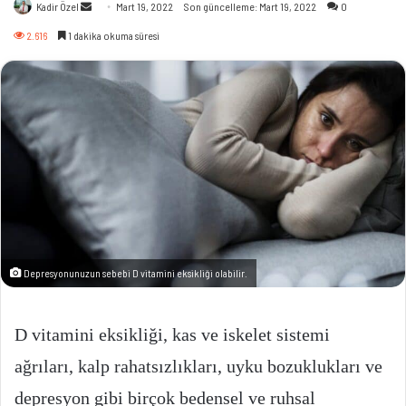
Bir
Kadir Özel
Mart 19, 2022
Son güncelleme: Mart 19, 2022
0
e-
2.616
1 dakika okuma süresi
posta
göndermek
Depresyonunuzun sebebi D vitamini eksikliği olabilir.
D vitamini eksikliği, kas ve iskelet sistemi
ağrıları, kalp rahatsızlıkları, uyku bozuklukları ve
depresyon gibi birçok bedensel ve ruhsal