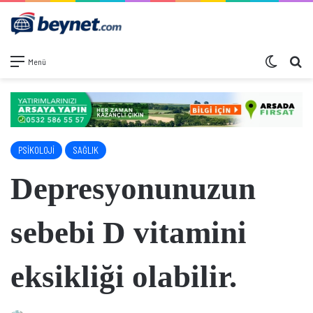
Dış görü
Ar
Menü
PSİKOLOJİ
SAĞLIK
Depresyonunuzun
sebebi D vitamini
eksikliği olabilir.