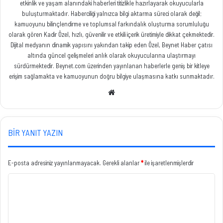
etkinlik ve yaşam alanındaki haberleri titizlikle hazırlayarak okuyucularla
buluşturmaktadır. Haberciliği yalnızca bilgi aktarma süreci olarak değil;
kamuoyunu bilinçlendirme ve toplumsal farkındalık oluşturma sorumluluğu
olarak gören Kadir Özel, hızlı, güvenilir ve etkili içerik üretimiyle dikkat çekmektedir.
Dijital medyanın dinamik yapısını yakından takip eden Özel, Beynet Haber çatısı
altında güncel gelişmeleri anlık olarak okuyucularına ulaştırmayı
sürdürmektedir. Beynet.com üzerinden yayınlanan haberlerle geniş bir kitleye
erişim sağlamakta ve kamuoyunun doğru bilgiye ulaşmasına katkı sunmaktadır.
Web
sitesi
BIR YANIT YAZIN
E-posta adresiniz yayınlanmayacak.
Gerekli alanlar
*
ile işaretlenmişlerdir
Y
o
r