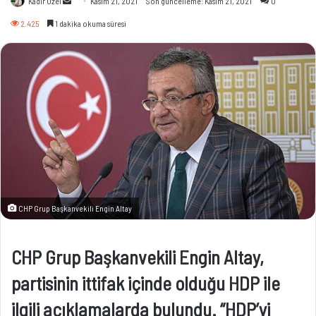
Kadir Özel
Kasım 21, 2021
Son güncelleme: Kasım 21, 2021
0
e-
2.425
1 dakika okuma süresi
posta
göndermek
​CHP Grup Başkanvekili Engin Altay
CHP Grup Başkanvekili Engin Altay,
partisinin ittifak içinde olduğu HDP ile
ilgili açıklamalarda bulundu. “HDP’yi