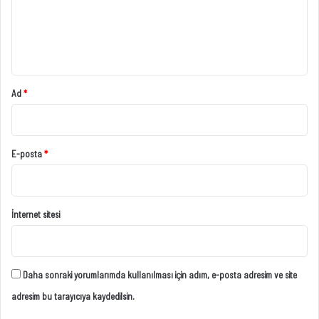
u
m
*
Ad
*
E-posta
*
İnternet sitesi
Daha sonraki yorumlarımda kullanılması için adım, e-posta adresim ve site
adresim bu tarayıcıya kaydedilsin.