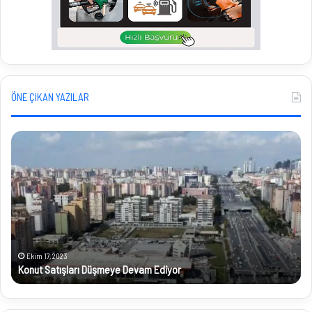
ÖNE ÇIKAN YAZILAR
Konut
Gül
Satışları
Diy
Düşmeye
Isp
Devam
Gel
Ediyor
Gül
Ha
Baş
Ekim 17, 2023
Konut Satışları Düşmeye Devam Ediyor
G