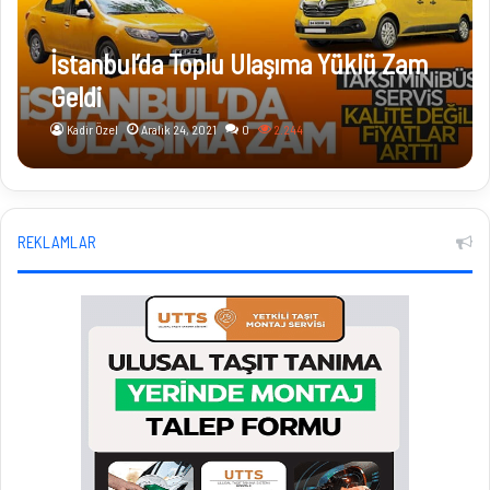
İstanbul’da Toplu Ulaşıma Yüklü Zam
Geldi
Kadir Özel
Aralık 24, 2021
0
2.244
REKLAMLAR