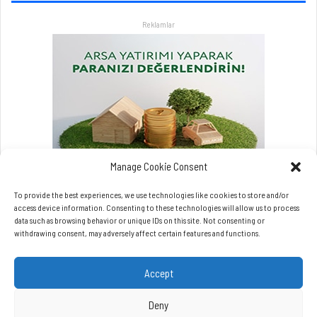
r
Reklamlar
l
a
a
t
l
a
t
a
c
a
Manage Cookie Consent
k
To provide the best experiences, we use technologies like cookies to store and/or
access device information. Consenting to these technologies will allow us to process
data such as browsing behavior or unique IDs on this site. Not consenting or
withdrawing consent, may adversely affect certain features and functions.
Accept
Copyrights © Beynet.com - 2026 BeyNet Haber Tüm Hakları Saklıdır.
Beynet.com Akyol Grup iştirakidir.
Deny