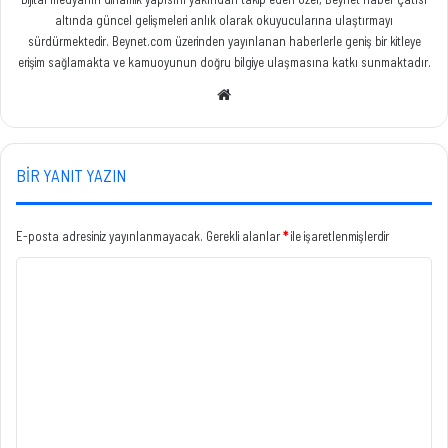
altında güncel gelişmeleri anlık olarak okuyucularına ulaştırmayı
sürdürmektedir. Beynet.com üzerinden yayınlanan haberlerle geniş bir kitleye
erişim sağlamakta ve kamuoyunun doğru bilgiye ulaşmasına katkı sunmaktadır.
Web
sitesi
BIR YANIT YAZIN
E-posta adresiniz yayınlanmayacak.
Gerekli alanlar
*
ile işaretlenmişlerdir
Y
o
r
u
m
*