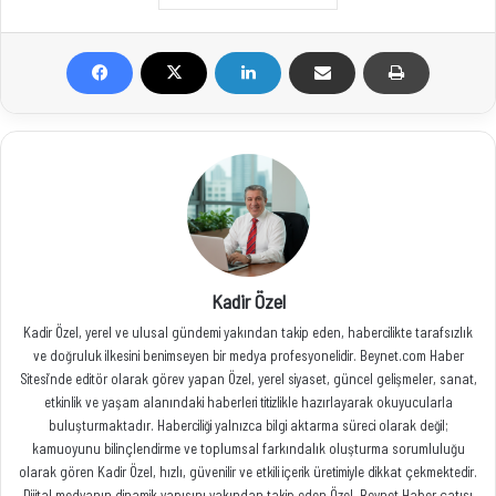
Kadir Özel
Kadir Özel, yerel ve ulusal gündemi yakından takip eden, habercilikte tarafsızlık
ve doğruluk ilkesini benimseyen bir medya profesyonelidir. Beynet.com Haber
Sitesi’nde editör olarak görev yapan Özel, yerel siyaset, güncel gelişmeler, sanat,
etkinlik ve yaşam alanındaki haberleri titizlikle hazırlayarak okuyucularla
buluşturmaktadır. Haberciliği yalnızca bilgi aktarma süreci olarak değil;
kamuoyunu bilinçlendirme ve toplumsal farkındalık oluşturma sorumluluğu
olarak gören Kadir Özel, hızlı, güvenilir ve etkili içerik üretimiyle dikkat çekmektedir.
Dijital medyanın dinamik yapısını yakından takip eden Özel, Beynet Haber çatısı