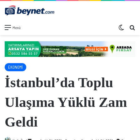
Dış görü
Ar
Menü
EKONOMİ
İstanbul’da Toplu
Ulaşıma Yüklü Zam
Geldi
Bir