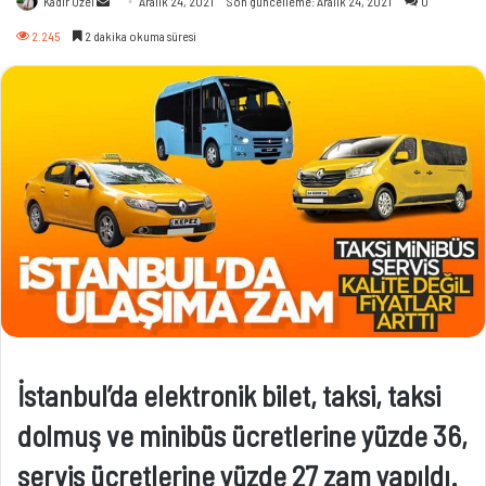
Kadir Özel
Aralık 24, 2021
Son güncelleme: Aralık 24, 2021
0
e-
2.245
2 dakika okuma süresi
posta
göndermek
İstanbul’da elektronik bilet, taksi, taksi
dolmuş ve minibüs ücretlerine yüzde 36,
servis ücretlerine yüzde 27 zam yapıldı.