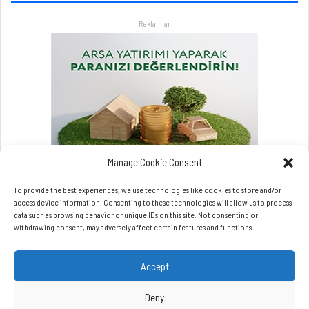
r
Reklamlar
l
a
a
t
l
a
t
a
c
a
Manage Cookie Consent
k
To provide the best experiences, we use technologies like cookies to store and/or
access device information. Consenting to these technologies will allow us to process
data such as browsing behavior or unique IDs on this site. Not consenting or
withdrawing consent, may adversely affect certain features and functions.
Accept
Copyrights © Beynet.com - 2026 BeyNet Haber Tüm Hakları Saklıdır.
Beynet.com Akyol Grup iştirakidir.
Deny