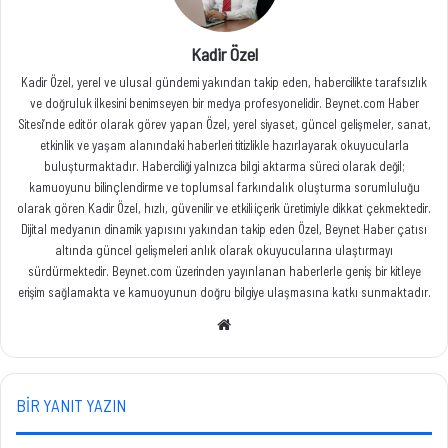
Kadir Özel
Kadir Özel, yerel ve ulusal gündemi yakından takip eden, habercilikte tarafsızlık
ve doğruluk ilkesini benimseyen bir medya profesyonelidir. Beynet.com Haber
Sitesi’nde editör olarak görev yapan Özel, yerel siyaset, güncel gelişmeler, sanat,
etkinlik ve yaşam alanındaki haberleri titizlikle hazırlayarak okuyucularla
buluşturmaktadır. Haberciliği yalnızca bilgi aktarma süreci olarak değil;
kamuoyunu bilinçlendirme ve toplumsal farkındalık oluşturma sorumluluğu
olarak gören Kadir Özel, hızlı, güvenilir ve etkili içerik üretimiyle dikkat çekmektedir.
Dijital medyanın dinamik yapısını yakından takip eden Özel, Beynet Haber çatısı
altında güncel gelişmeleri anlık olarak okuyucularına ulaştırmayı
sürdürmektedir. Beynet.com üzerinden yayınlanan haberlerle geniş bir kitleye
erişim sağlamakta ve kamuoyunun doğru bilgiye ulaşmasına katkı sunmaktadır.
Web
sitesi
BIR YANIT YAZIN