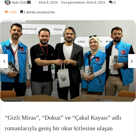
Bir
Kadir Özel
Ekim 8, 2024
Son güncelleme: Ekim 8, 2024
0
e-
1.302
2 dakika okuma süresi
posta
göndermek
“Gizli Miras”, “Dokuz” ve “Çakal Kayası” adlı
romanlarıyla geniş bir okur kitlesine ulaşan