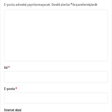
E-posta adresiniz yayınlanmayacak.
Gerekli alanlar
*
ile işaretlenmişlerdir
Y
o
r
u
m
*
Ad
*
E-posta
*
İnternet sitesi