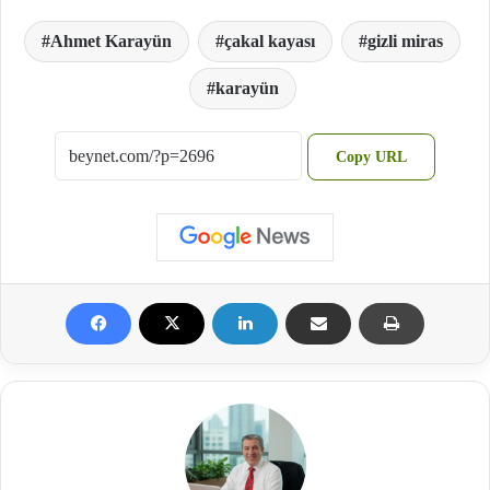
Ahmet Karayün
çakal kayası
gizli miras
karayün
Copy URL