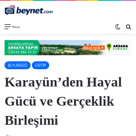
Dış görü
Ar
Menü
BEYLİKDÜZÜ
EĞİTİM
Karayün’den Hayal
Gücü ve Gerçeklik
Birleşimi