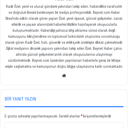
Kadir Özel, yerel ve ulusal gündemi yakından takip eden, habercilikte tarafsızlık
ve doğruluk ilkesini benimseyen bir medya profesyonelidir. Beynet.com Haber
Sitesi’nde editör olarak görev yapan Özel, yerel siyaset, güncel gelişmeler, sanat,
etkinlik ve yaşam alanındaki haberleri titizlikle hazırlayarak okuyucularla
buluşturmaktadır. Haberciliği yalnızca bilgi aktarma süreci olarak değil;
kamuoyunu bilinçlendirme ve toplumsal farkındalık oluşturma sorumluluğu
olarak gören Kadir Özel, hızlı, güvenilir ve etkili içerik üretimiyle dikkat çekmektedir.
Dijital medyanın dinamik yapısını yakından takip eden Özel, Beynet Haber çatısı
altında güncel gelişmeleri anlık olarak okuyucularına ulaştırmayı
sürdürmektedir. Beynet.com üzerinden yayınlanan haberlerle geniş bir kitleye
erişim sağlamakta ve kamuoyunun doğru bilgiye ulaşmasına katkı sunmaktadır.
Web
sitesi
BIR YANIT YAZIN
E-posta adresiniz yayınlanmayacak.
Gerekli alanlar
*
ile işaretlenmişlerdir
Y