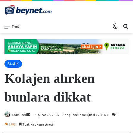
Dış görü
Ar
Menü
SAĞLIK
Kolajen alırken
bunlara dikkat
Bir
Kadir Özel
Şubat 22, 2024
Son güncelleme: Şubat 22, 2024
0
e-
1.787
3 dakika okuma süresi
posta