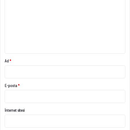
o
r
u
m
*
Ad
*
E-posta
*
İnternet sitesi