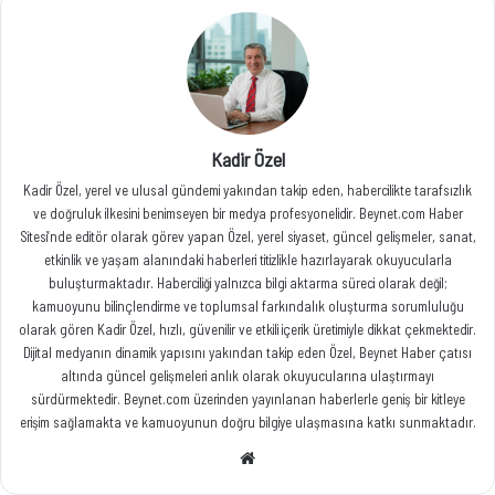
Kadir Özel
Kadir Özel, yerel ve ulusal gündemi yakından takip eden, habercilikte tarafsızlık
ve doğruluk ilkesini benimseyen bir medya profesyonelidir. Beynet.com Haber
Sitesi’nde editör olarak görev yapan Özel, yerel siyaset, güncel gelişmeler, sanat,
etkinlik ve yaşam alanındaki haberleri titizlikle hazırlayarak okuyucularla
buluşturmaktadır. Haberciliği yalnızca bilgi aktarma süreci olarak değil;
kamuoyunu bilinçlendirme ve toplumsal farkındalık oluşturma sorumluluğu
olarak gören Kadir Özel, hızlı, güvenilir ve etkili içerik üretimiyle dikkat çekmektedir.
Dijital medyanın dinamik yapısını yakından takip eden Özel, Beynet Haber çatısı
altında güncel gelişmeleri anlık olarak okuyucularına ulaştırmayı
sürdürmektedir. Beynet.com üzerinden yayınlanan haberlerle geniş bir kitleye
erişim sağlamakta ve kamuoyunun doğru bilgiye ulaşmasına katkı sunmaktadır.
Web
sitesi