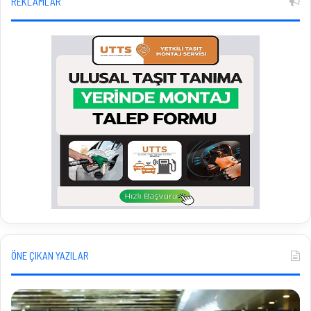
REKLAMLAR
ÖNE ÇIKAN YAZILAR
Konut
Gül
Satışları
Diy