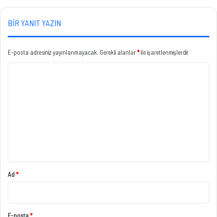
BIR YANIT YAZIN
E-posta adresiniz yayınlanmayacak.
Gerekli alanlar
*
ile işaretlenmişlerdir
Y
o
r
u
m
*
Ad
*
E-posta
*