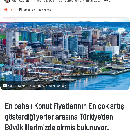
Kadir Özel
Aralık 5, 2021
Son güncelleme: Aralık 5, 2021
0
e-
2.601
1 dakika okuma süresi
posta
göndermek
Konut Fiyatları En Çok Nerelerde Yükselmiş
En pahalı Konut Fiyatlarının En çok artış
gösterdiği yerler arasına Türkiye’den
Büyük illerimizde girmiş bulunuyor.