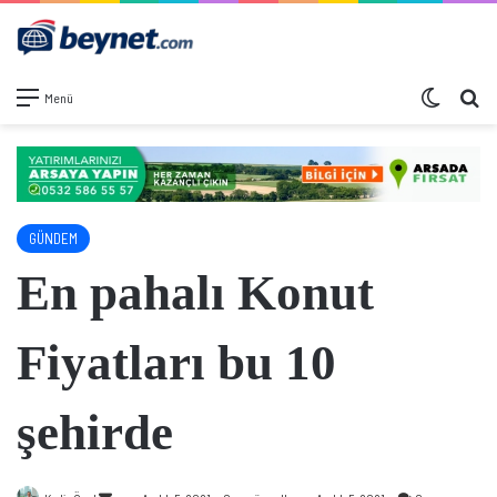
Dış görü
Ar
Menü
GÜNDEM
En pahalı Konut
Fiyatları bu 10
şehirde
Bir