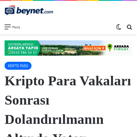
Dış görü
Ar
Menü
KRİPTO PARA
Kripto Para Vakaları
Sonrası
Dolandırılmanın