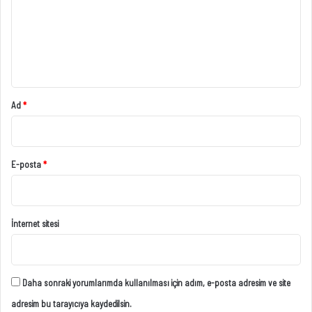
u
m
*
Ad
*
E-posta
*
İnternet sitesi
Daha sonraki yorumlarımda kullanılması için adım, e-posta adresim ve site
adresim bu tarayıcıya kaydedilsin.