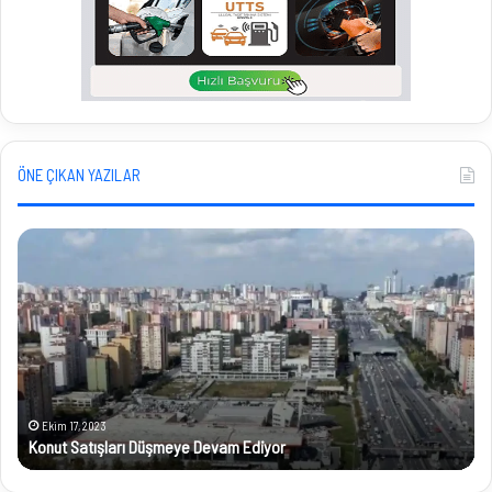
ÖNE ÇIKAN YAZILAR
Konut
Gül
Satışları
Diy
Düşmeye
Isp
Devam
Gel
Ediyor
Gül
Ha
Baş
Ekim 17, 2023
Konut Satışları Düşmeye Devam Ediyor
G