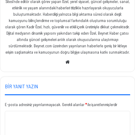
Sitesi’nde editör olarak görev yapan Özel, yerel siyaset, güncel gelişmeler, sanat,
etkinlik ve yaşam alanındaki haberleri titizlikle hazırlayarak okuyucularla
buluşturmaktadır. Haberciliği yalnızca bilgi aktarma süreci olarak değil;
kamuoyunu bilinçlendirme ve toplumsal farkındalık oluşturma sorumluluğu
olarak gören Kadir Özel, hızlı, güvenilir ve etkili içerik üretimiyle dikkat çekmektedir.
Dijital medyanın dinamik yapısını yakından takip eden Özel, Beynet Haber çatısı
altında güncel gelişmeleri anlık olarak okuyucularına ulaştırmayı
sürdürmektedir. Beynet.com üzerinden yayınlanan haberlerle geniş bir kitleye
erişim sağlamakta ve kamuoyunun doğru bilgiye ulaşmasına katkı sunmaktadır.
Web
sitesi
BIR YANIT YAZIN
E-posta adresiniz yayınlanmayacak.
Gerekli alanlar
*
ile işaretlenmişlerdir
Y
o
r