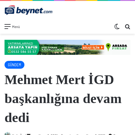
Dış görü
Ar
Menü
GÜNDEM
Mehmet Mert İGD
başkanlığına devam
dedi
Bir