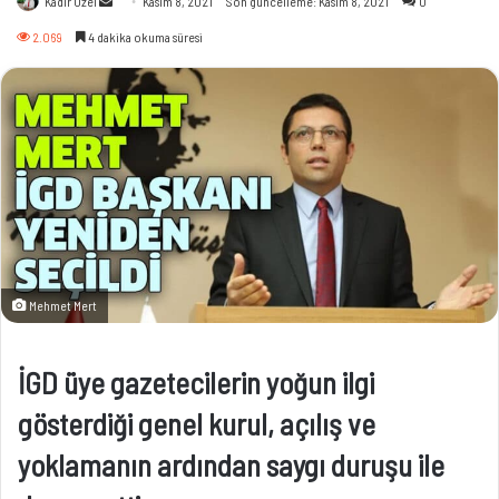
Kadir Özel
Kasım 8, 2021
Son güncelleme: Kasım 8, 2021
0
e-
2.069
4 dakika okuma süresi
posta
göndermek
Mehmet Mert
İGD üye gazetecilerin yoğun ilgi
gösterdiği genel kurul, açılış ve
yoklamanın ardından saygı duruşu ile