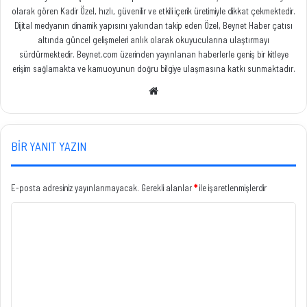
olarak gören Kadir Özel, hızlı, güvenilir ve etkili içerik üretimiyle dikkat çekmektedir.
Dijital medyanın dinamik yapısını yakından takip eden Özel, Beynet Haber çatısı
altında güncel gelişmeleri anlık olarak okuyucularına ulaştırmayı
sürdürmektedir. Beynet.com üzerinden yayınlanan haberlerle geniş bir kitleye
erişim sağlamakta ve kamuoyunun doğru bilgiye ulaşmasına katkı sunmaktadır.
Web
sitesi
BIR YANIT YAZIN
E-posta adresiniz yayınlanmayacak.
Gerekli alanlar
*
ile işaretlenmişlerdir
Y
o
r
u
m