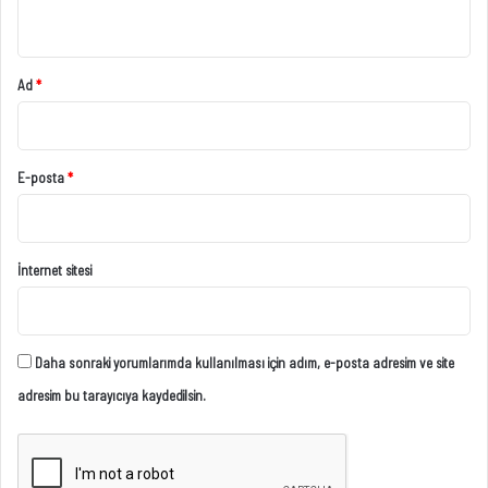
*
Ad
*
E-posta
*
İnternet sitesi
Daha sonraki yorumlarımda kullanılması için adım, e-posta adresim ve site
adresim bu tarayıcıya kaydedilsin.