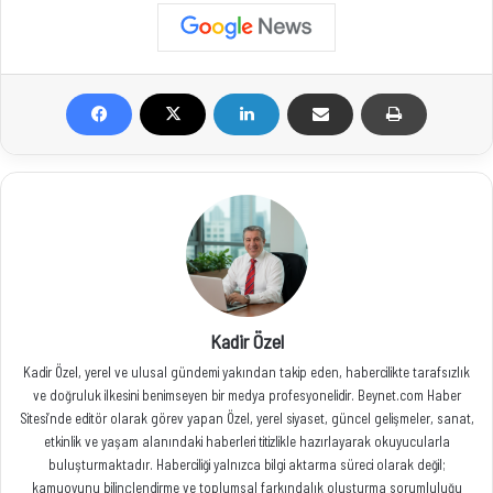
Kadir Özel
Kadir Özel, yerel ve ulusal gündemi yakından takip eden, habercilikte tarafsızlık
ve doğruluk ilkesini benimseyen bir medya profesyonelidir. Beynet.com Haber
Sitesi’nde editör olarak görev yapan Özel, yerel siyaset, güncel gelişmeler, sanat,
etkinlik ve yaşam alanındaki haberleri titizlikle hazırlayarak okuyucularla
buluşturmaktadır. Haberciliği yalnızca bilgi aktarma süreci olarak değil;
kamuoyunu bilinçlendirme ve toplumsal farkındalık oluşturma sorumluluğu