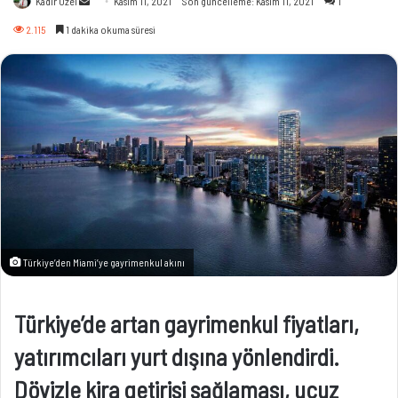
Kadir Özel
Kasım 11, 2021
Son güncelleme: Kasım 11, 2021
1
e-
2.115
1 dakika okuma süresi
posta
göndermek
Türkiye’den Miami’ye gayrimenkul akını
Türkiye’de artan gayrimenkul fiyatları,
yatırımcıları yurt dışına yönlendirdi.
Dövizle kira getirisi sağlaması, ucuz