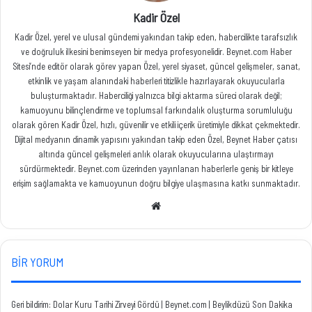
Kadir Özel
Kadir Özel, yerel ve ulusal gündemi yakından takip eden, habercilikte tarafsızlık
ve doğruluk ilkesini benimseyen bir medya profesyonelidir. Beynet.com Haber
Sitesi’nde editör olarak görev yapan Özel, yerel siyaset, güncel gelişmeler, sanat,
etkinlik ve yaşam alanındaki haberleri titizlikle hazırlayarak okuyucularla
buluşturmaktadır. Haberciliği yalnızca bilgi aktarma süreci olarak değil;
kamuoyunu bilinçlendirme ve toplumsal farkındalık oluşturma sorumluluğu
olarak gören Kadir Özel, hızlı, güvenilir ve etkili içerik üretimiyle dikkat çekmektedir.
Dijital medyanın dinamik yapısını yakından takip eden Özel, Beynet Haber çatısı
altında güncel gelişmeleri anlık olarak okuyucularına ulaştırmayı
sürdürmektedir. Beynet.com üzerinden yayınlanan haberlerle geniş bir kitleye
erişim sağlamakta ve kamuoyunun doğru bilgiye ulaşmasına katkı sunmaktadır.
Web
sitesi
BIR YORUM
Geri bildirim:
Dolar Kuru Tarihi Zirveyi Gördü | Beynet.com | Beylikdüzü Son Dakika