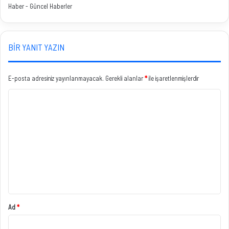
Haber - Güncel Haberler
BIR YANIT YAZIN
E-posta adresiniz yayınlanmayacak.
Gerekli alanlar
*
ile işaretlenmişlerdir
Y
o
r
u
m
*
Ad
*