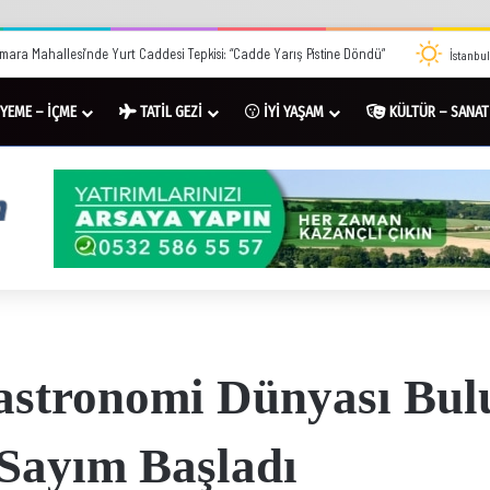
mara Mahallesi’nde Yurt Caddesi Tepkisi: “Cadde Yarış Pistine Döndü”
İstanbul
YEME – İÇME
TATİL GEZİ
İYİ YAŞAM
KÜLTÜR – SANAT
stronomi Dünyası Bulu
 Sayım Başladı