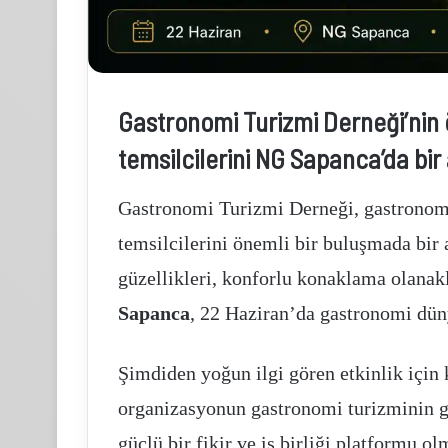
Gastronomi Turizmi Derneği’nin 
imak
Pasifik
temsilcilerini NG Sapanca’da bir
imento
holding
st
halka
önetiminden
arzına
Gastronomi Turizmi Derneği, gastronom
rakian
yoğun
ement
ilgi
temsilcilerini önemli bir buluşmada bir
ış
güzellikleri, konforlu konaklama olanak
1 hafta önce
icaret
Limak Çimento Üst Yönetiminden Trakian
.Ş.’ye
Kasım 18, 2025
Sapanca
, 22 Haziran’da gastronomi düny
Cement Dış Ticaret A.Ş.’ye Ziyaret
Pasifik holding halka
iyaret
Şimdiden yoğun ilgi gören etkinlik için ka
organizasyonun gastronomi turizminin ge
güçlü bir fikir ve iş birliği platformu ol