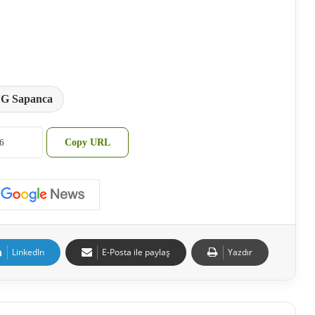
G Sapanca
Copy URL
LinkedIn
E-Posta ile paylaş
Yazdır