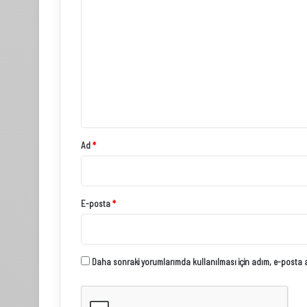
o
r
u
m
*
Ad
*
E-posta
*
Daha sonraki yorumlarımda kullanılması için adım, e-posta ad