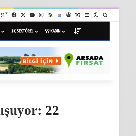
℃
Facebook
X
YouTube
Instagram
RSS
Google News
Giriş Yap
Rastgele Haberler
Kenar Bölmesi
Dış görünümü değişti
Arama yap ...
31
DİĞER
SEKTÖREL
KADIN
şuyor: 22