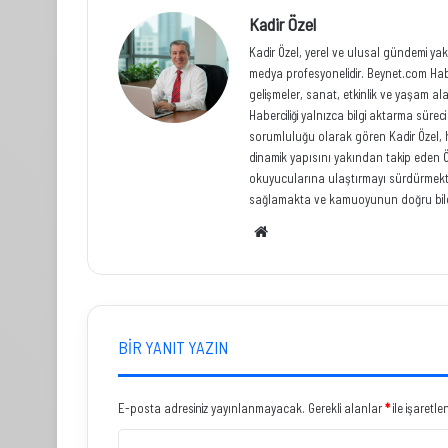
Kadir Özel
Kadir Özel, yerel ve ulusal gündemi yak
medya profesyonelidir. Beynet.com Habe
gelişmeler, sanat, etkinlik ve yaşam al
Haberciliği yalnızca bilgi aktarma sür
sorumluluğu olarak gören Kadir Özel, hızl
dinamik yapısını yakından takip eden Ö
okuyucularına ulaştırmayı sürdürmekted
sağlamakta ve kamuoyunun doğru bilg
Web
sitesi
BIR YANIT YAZIN
E-posta adresiniz yayınlanmayacak.
Gerekli alanlar
*
ile işaretle
Y