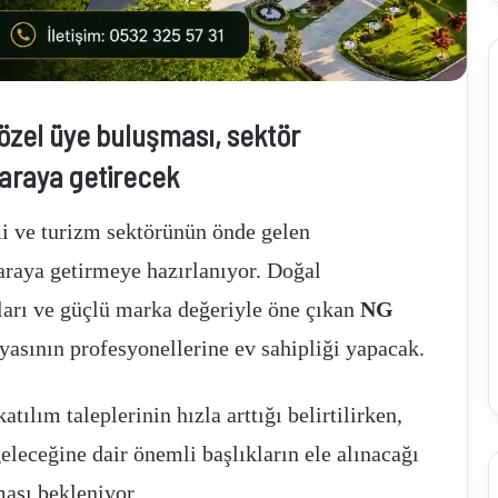
özel üye buluşması, sektör
İhracatçılar
 araya getirecek
zorlu
dönemi
yeni
i ve turizm sektörünün önde gelen
pazarlarla
atlatacak
 araya getirmeye hazırlanıyor. Doğal
ları ve güçlü marka değeriyle öne çıkan
NG
Ocak 11, 2025
İhracatçılar zorlu dönemi yeni pazarlarla
asının profesyonellerine ev sahipliği yapacak.
 arzına yoğun ilgi
atlatacak
tılım taleplerinin hızla arttığı belirtilirken,
leceğine dair önemli başlıkların ele alınacağı
ması bekleniyor.