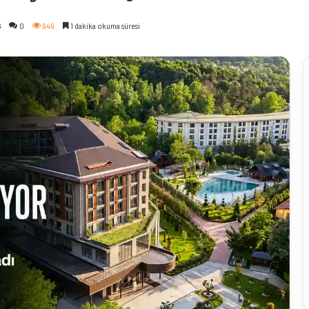
6
0
949
1 dakika okuma süresi