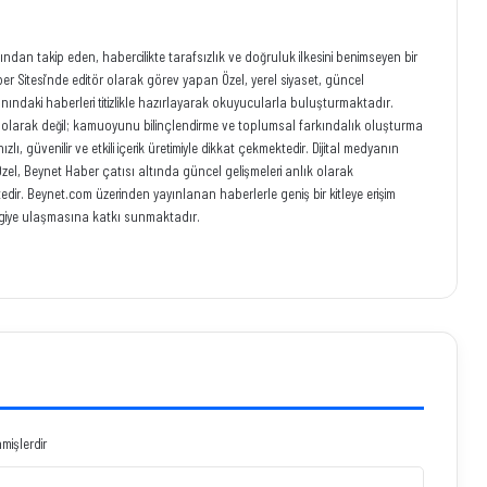
ından takip eden, habercilikte tarafsızlık ve doğruluk ilkesini benimseyen bir
r Sitesi’nde editör olarak görev yapan Özel, yerel siyaset, güncel
anındaki haberleri titizlikle hazırlayarak okuyucularla buluşturmaktadır.
eci olarak değil; kamuoyunu bilinçlendirme ve toplumsal farkındalık oluşturma
ı, güvenilir ve etkili içerik üretimiyle dikkat çekmektedir. Dijital medyanın
zel, Beynet Haber çatısı altında güncel gelişmeleri anlık olarak
ir. Beynet.com üzerinden yayınlanan haberlerle geniş bir kitleye erişim
iye ulaşmasına katkı sunmaktadır.
nmişlerdir