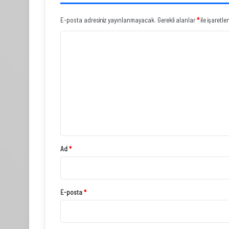
E-posta adresiniz yayınlanmayacak.
Gerekli alanlar
*
ile işaretle
Y
o
r
u
m
*
Ad
*
E-posta
*