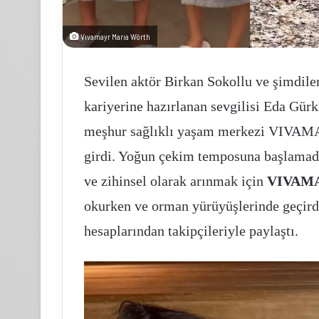
Vıvamayr Marıa Wörth
Sevilen aktör Birkan Sokollu ve şimdile
imak
Pasifik
kariyerine hazırlanan sevgilisi Eda Gür
imento
holding
st
halka
meşhur sağlıklı yaşam merkezi VIVAM
önetiminden
arzına
rakian
yoğun
girdi. Yoğun çekim temposuna başlamada
ement
ilgi
ve zihinsel olarak arınmak için
VIVAM
ış
1 hafta önce
icaret
okurken ve orman yürüyüşlerinde geçirdi
Limak Çimento Üst Yönetiminden Trakian
.Ş.’ye
Kasım 18, 2025
Cement Dış Ticaret A.Ş.’ye Ziyaret
Pasifik holding halka
iyaret
hesaplarından takipçileriyle paylaştı.