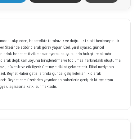
ından takip eden, habercilikte tarafsızlık ve doğruluk ilkesini benimseyen bir
r Sitesi’nde editör olarak görev yapan Özel, yerel siyaset, güncel
anındaki haberleri titizlikle hazırlayarak okuyucularla buluşturmaktadır.
eci olarak değil; kamuoyunu bilinçlendirme ve toplumsal farkındalık oluşturma
ı, güvenilir ve etkili içerik üretimiyle dikkat çekmektedir. Dijital medyanın
zel, Beynet Haber çatısı altında güncel gelişmeleri anlık olarak
ir. Beynet.com üzerinden yayınlanan haberlerle geniş bir kitleye erişim
iye ulaşmasına katkı sunmaktadır.