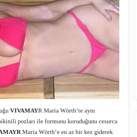
duğu
VIVAMAY
R Maria Wörth’te aynı
bikinili pozları ile formunu koruduğunu cesurca
VAMAYR
Maria Wörth’e en az bir kez giderek