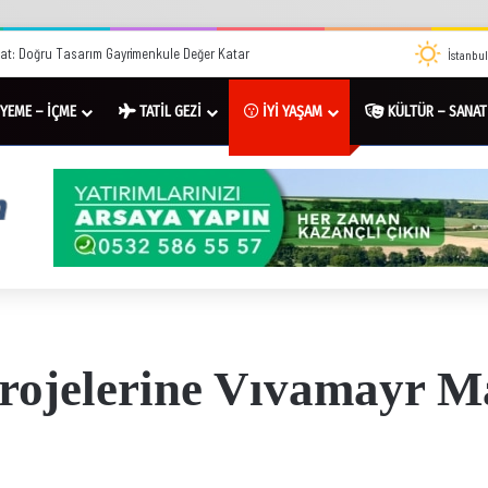
mara Mahallesi’nde Yurt Caddesi Tepkisi: “Cadde Yarış Pistine Döndü”
İstanbul
YEME – İÇME
TATİL GEZİ
İYİ YAŞAM
KÜLTÜR – SANAT
 Projelerine Vıvamayr M