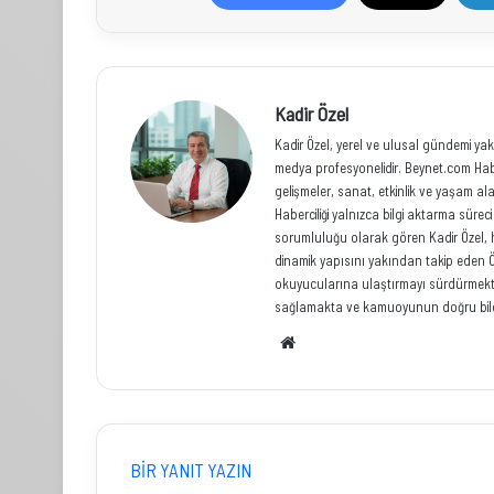
Kadir Özel
Kadir Özel, yerel ve ulusal gündemi yak
medya profesyonelidir. Beynet.com Habe
gelişmeler, sanat, etkinlik ve yaşam al
Haberciliği yalnızca bilgi aktarma sür
sorumluluğu olarak gören Kadir Özel, hızl
dinamik yapısını yakından takip eden Ö
okuyucularına ulaştırmayı sürdürmekted
sağlamakta ve kamuoyunun doğru bilg
Web
sitesi
BIR YANIT YAZIN