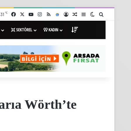
℃
Facebook
X
YouTube
Instagram
RSS
Google News
Giriş Yap
Rastgele Haberler
Kenar Bölmesi
Dış görünümü değişti
Arama yap ...
31
DİĞER
SEKTÖREL
KADIN
arıa Wörth’te