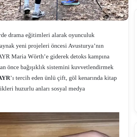
rde drama eğitimleri alarak oyunculuk
İhracatçılar
kaynak yeni projeleri öncesi Avusturya’nın
zorlu
dönemi
AYR Maria Wörth’e giderek detoks kampına
yeni
pazarlarla
n önce bağışıklık sistemini kuvvetlendirmek
atlatacak
AYR
’ı tercih eden ünlü çift, göl kenarında kitap
Ocak 11, 2025
kleri huzurlu anları sosyal medya
İhracatçılar zorlu dönemi yeni pazarlarla
 arzına yoğun ilgi
atlatacak