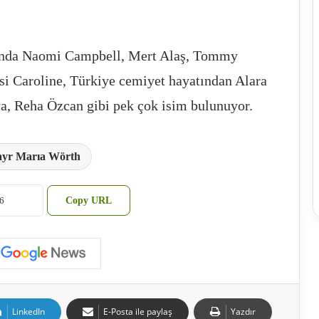
nda Naomi Campbell, Mert Alaş, Tommy
si Caroline, Türkiye cemiyet hayatından Alara
a, Reha Özcan gibi pek çok isim bulunuyor.
yr Marıa Wörth
Copy URL
LinkedIn
E-Posta ile paylaş
Yazdır