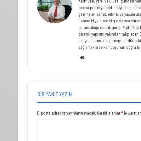
Kadir Özel, yerel ve ulusal gündemi yak
medya profesyonelidir. Beynet.com Habe
gelişmeler, sanat, etkinlik ve yaşam al
Haberciliği yalnızca bilgi aktarma sür
sorumluluğu olarak gören Kadir Özel, hızl
dinamik yapısını yakından takip eden Ö
okuyucularına ulaştırmayı sürdürmekted
sağlamakta ve kamuoyunun doğru bilg
Web
sitesi
BIR YANIT YAZIN
E-posta adresiniz yayınlanmayacak.
Gerekli alanlar
*
ile işaretle
Y
o