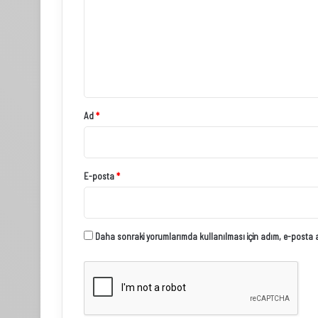
r
u
m
*
Ad
*
E-posta
*
Daha sonraki yorumlarımda kullanılması için adım, e-posta ad