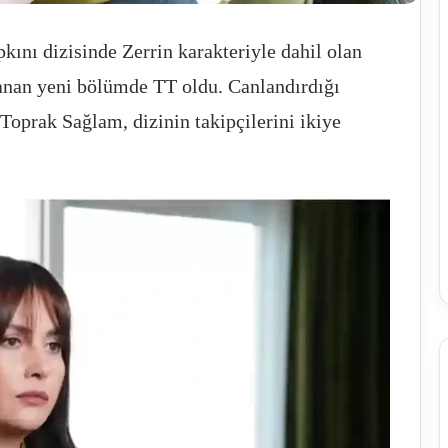
nı dizisinde Zerrin karakteriyle dahil olan
İhracatçılar
anan yeni bölümde TT oldu. Canlandırdığı
zorlu
dönemi
Toprak Sağlam, dizinin takipçilerini ikiye
yeni
pazarlarla
atlatacak
Ocak 11, 2025
İhracatçılar zorlu dönemi yeni pazarlarla
 arzına yoğun ilgi
atlatacak