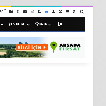
℃
Facebook
X
YouTube
Instagram
RSS
Google News
Giriş Yap
Rastgele Haberler
Kenar Bölmesi
Dış görünümü değişti
Arama yap ...
30
DİĞER
SEKTÖREL
KADIN