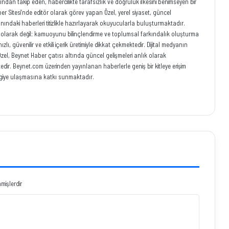
ından takip eden, habercilikte tarafsızlık ve doğruluk ilkesini benimseyen bir
r Sitesi’nde editör olarak görev yapan Özel, yerel siyaset, güncel
anındaki haberleri titizlikle hazırlayarak okuyucularla buluşturmaktadır.
eci olarak değil; kamuoyunu bilinçlendirme ve toplumsal farkındalık oluşturma
ı, güvenilir ve etkili içerik üretimiyle dikkat çekmektedir. Dijital medyanın
zel, Beynet Haber çatısı altında güncel gelişmeleri anlık olarak
ir. Beynet.com üzerinden yayınlanan haberlerle geniş bir kitleye erişim
iye ulaşmasına katkı sunmaktadır.
nmişlerdir