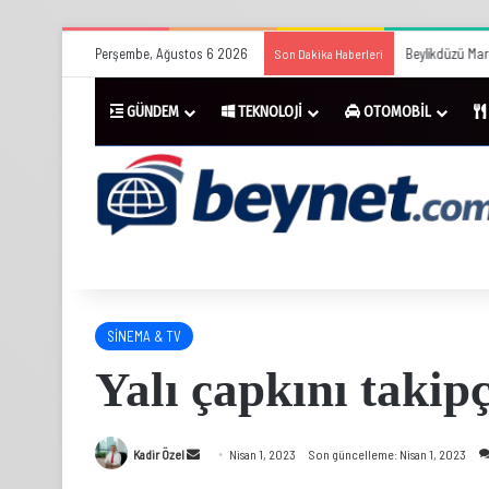
Perşembe, Ağustos 6 2026
Beylikdüzü Mar
Son Dakika Haberleri
GÜNDEM
TEKNOLOJİ
OTOMOBİL
SİNEMA & TV
Yalı çapkını takipç
Bir
Kadir Özel
Nisan 1, 2023
Son güncelleme: Nisan 1, 2023
e-