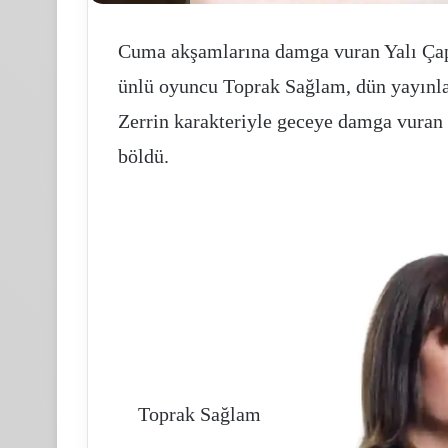
Cuma akşamlarına damga vuran Yalı Çapkı
imak
Pasifik
ünlü oyuncu Toprak Sağlam, dün yayınl
imento
holding
st
halka
Zerrin karakteriyle geceye damga vuran 
önetiminden
arzına
rakian
yoğun
böldü.
ement
ilgi
ış
1 hafta önce
icaret
Limak Çimento Üst Yönetiminden Trakian
.Ş.’ye
Kasım 18, 2025
Cement Dış Ticaret A.Ş.’ye Ziyaret
Pasifik holding halka
iyaret
Toprak Sağlam