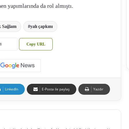
en yapımlarında da rol almıştı.
k Sağlam
yalı çapkını
Copy URL
LinkedIn
E-Posta ile paylaş
Yazdır