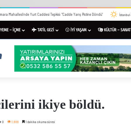
mara Mahallesi’nde Yurt Caddesi Tepkisi: “Cadde Yarış Pistine Döndü”
İstanbul
YEME – İÇME
TATİL GEZİ
İYİ YAŞAM
KÜLTÜR – SANAT
ilerini ikiye böldü.
0
1.888
1 dakika okuma süresi