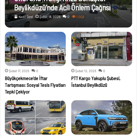
Beylikdüzü’nde Acil Önlem Çağrısı
Kadir Özel
Şubat 18, 2026
0
1.003
Şubat 17, 2026
0
Şubat 12, 2026
0
Büyükçekmece’de İftar
PTT Kargo Yakuplu Şubesi,
Tartışması: Sosyal Tesis Fiyatları
İstanbul Beylikdüzü
Tepki Çekiyor