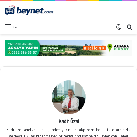
Dış görü
Ar
Menü
Kadir Özel
Kadir Özel, yerel ve ulusal gündemi yakından takip eden, habercilikte tarafsızlık
ve doğruluk ilkesini benimseyen bir medya profesyonelidir. Beynet.com Haber