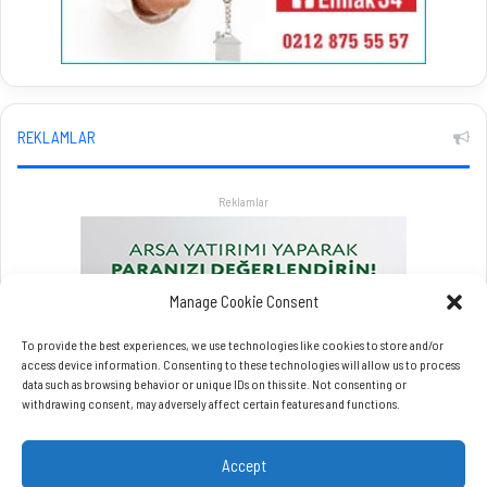
ğ
p
u
a
n
z
i
a
l
r
g
REKLAMLAR
l
i
a
r
Reklamlar
l
a
a
t
l
Manage Cookie Consent
a
t
To provide the best experiences, we use technologies like cookies to store and/or
a
access device information. Consenting to these technologies will allow us to process
data such as browsing behavior or unique IDs on this site. Not consenting or
c
withdrawing consent, may adversely affect certain features and functions.
a
k
Accept