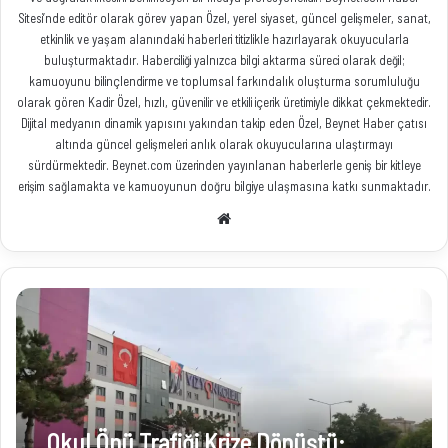
Sitesi’nde editör olarak görev yapan Özel, yerel siyaset, güncel gelişmeler, sanat,
etkinlik ve yaşam alanındaki haberleri titizlikle hazırlayarak okuyucularla
buluşturmaktadır. Haberciliği yalnızca bilgi aktarma süreci olarak değil;
kamuoyunu bilinçlendirme ve toplumsal farkındalık oluşturma sorumluluğu
olarak gören Kadir Özel, hızlı, güvenilir ve etkili içerik üretimiyle dikkat çekmektedir.
Dijital medyanın dinamik yapısını yakından takip eden Özel, Beynet Haber çatısı
altında güncel gelişmeleri anlık olarak okuyucularına ulaştırmayı
sürdürmektedir. Beynet.com üzerinden yayınlanan haberlerle geniş bir kitleye
erişim sağlamakta ve kamuoyunun doğru bilgiye ulaşmasına katkı sunmaktadır.
Web
site
si
Okul Önü Trafiği Krize Dönüştü: