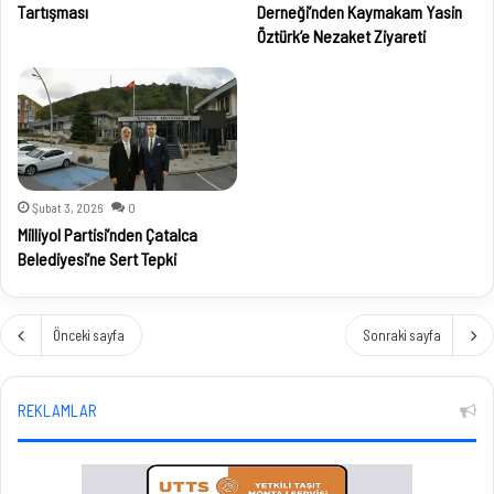
Tartışması
Derneği’nden Kaymakam Yasin
Öztürk’e Nezaket Ziyareti
Şubat 3, 2026
0
Milliyol Partisi’nden Çatalca
Belediyesi’ne Sert Tepki
Önceki sayfa
Sonraki sayfa
REKLAMLAR