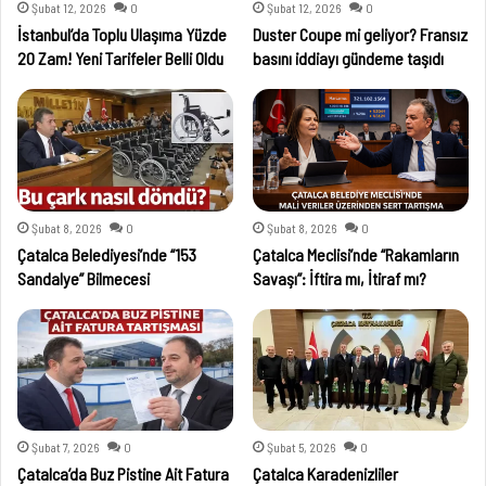
Şubat 12, 2026
0
Şubat 12, 2026
0
İstanbul’da Toplu Ulaşıma Yüzde
Duster Coupe mi geliyor? Fransız
20 Zam! Yeni Tarifeler Belli Oldu
basını iddiayı gündeme taşıdı
Şubat 8, 2026
0
Şubat 8, 2026
0
Çatalca Belediyesi’nde “153
Çatalca Meclisi’nde “Rakamların
Sandalye” Bilmecesi
Savaşı”: İftira mı, İtiraf mı?
Şubat 7, 2026
0
Şubat 5, 2026
0
Çatalca’da Buz Pistine Ait Fatura
Çatalca Karadenizliler