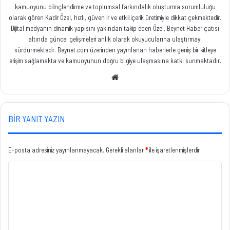
kamuoyunu bilinçlendirme ve toplumsal farkındalık oluşturma sorumluluğu
olarak gören Kadir Özel, hızlı, güvenilir ve etkili içerik üretimiyle dikkat çekmektedir.
Dijital medyanın dinamik yapısını yakından takip eden Özel, Beynet Haber çatısı
altında güncel gelişmeleri anlık olarak okuyucularına ulaştırmayı
sürdürmektedir. Beynet.com üzerinden yayınlanan haberlerle geniş bir kitleye
erişim sağlamakta ve kamuoyunun doğru bilgiye ulaşmasına katkı sunmaktadır.
Web
sitesi
BIR YANIT YAZIN
E-posta adresiniz yayınlanmayacak.
Gerekli alanlar
*
ile işaretlenmişlerdir
Y
o
r
u
m