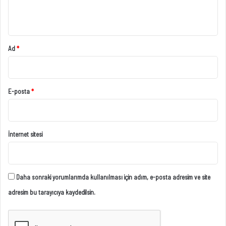
*
Ad
*
E-posta
*
İnternet sitesi
Daha sonraki yorumlarımda kullanılması için adım, e-posta adresim ve site
adresim bu tarayıcıya kaydedilsin.