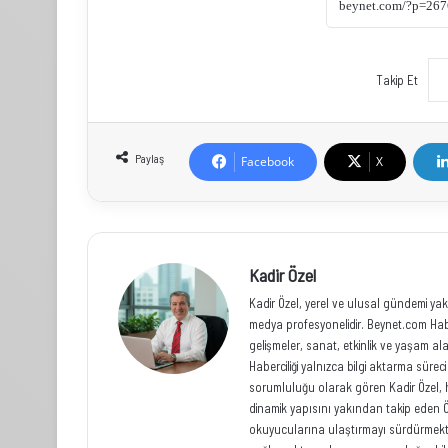
Takip Et
Paylaş
Facebook
X
Kadir Özel
Kadir Özel, yerel ve ulusal gündemi yak
medya profesyonelidir. Beynet.com Habe
gelişmeler, sanat, etkinlik ve yaşam al
Haberciliği yalnızca bilgi aktarma sür
sorumluluğu olarak gören Kadir Özel, hızl
dinamik yapısını yakından takip eden Ö
okuyucularına ulaştırmayı sürdürmekted