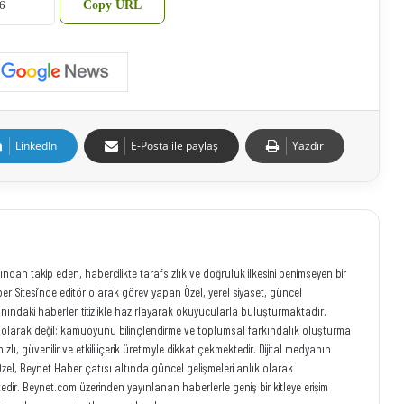
Copy URL
LinkedIn
E-Posta ile paylaş
Yazdır
ından takip eden, habercilikte tarafsızlık ve doğruluk ilkesini benimseyen bir
r Sitesi’nde editör olarak görev yapan Özel, yerel siyaset, güncel
anındaki haberleri titizlikle hazırlayarak okuyucularla buluşturmaktadır.
eci olarak değil; kamuoyunu bilinçlendirme ve toplumsal farkındalık oluşturma
ı, güvenilir ve etkili içerik üretimiyle dikkat çekmektedir. Dijital medyanın
zel, Beynet Haber çatısı altında güncel gelişmeleri anlık olarak
ir. Beynet.com üzerinden yayınlanan haberlerle geniş bir kitleye erişim