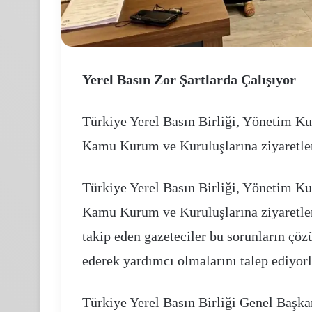
Yerel Basın Zor Şartlarda Çalışıyor
üller
Limak
iyarı
Çimento
sparta’da
Üst
Türkiye Yerel Basın Birliği, Yönetim K
eleneksel
Yönetiminden
Kamu Kurum ve Kuruluşlarına ziyaretleri
ül
Trakian
asadı
Cement
aşlıyor
Dış
Türkiye Yerel Basın Birliği, Yönetim K
Nisan 20, 2023
2 hafta önce
Ticaret
Güller Diyarı Isparta’da Geleneksel Gül
Limak Çimento Üst 
A.Ş.’ye
Kamu Kurum ve Kuruluşlarına ziyaretleri
Hasadı Başlıyor
Cement Dış Ticaret A
Ziyaret
takip eden gazeteciler bu sorunların çö
ederek yardımcı olmalarını talep ediyorl
Türkiye Yerel Basın Birliği Genel Başk