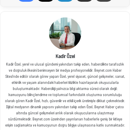
Kadir Özel
Kadir Özel, yerel ve ulusal gündemi yakından takip eden, habercilikte tarafsızlık
ve doğruluk ilkesini benimseyen bir medya profesyonelidir. Beynet.com Haber
Sitesi’nde editör olarak görev yapan Özel, yerel siyaset, güncel gelişmeler, sanat,
etkinlik ve yaşam alanındaki haberleri titizlikle hazırlayarak okuyucularla
buluşturmaktadır. Haberciliği yalnızca bilgi aktarma süreci olarak değil;
kamuoyunu bilinçlendirme ve toplumsal farkındalık oluşturma sorumluluğu
olarak gören Kadir Özel, hızlı, güvenilir ve etkili içerik üretimiyle dikkat çekmektedir.
Dijital medyanın dinamik yapısını yakından takip eden Özel, Beynet Haber çatısı
altında güncel gelişmeleri anlık olarak okuyucularına ulaştırmayı
sürdürmektedir. Beynet.com üzerinden yayınlanan haberlerle geniş bir kitleye
erişim sağlamakta ve kamuoyunun doğru bilgiye ulaşmasına katkı sunmaktadır.