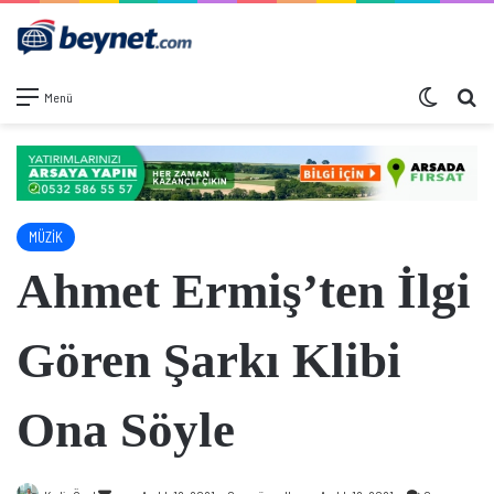
Dış görü
Ar
Menü
MÜZİK
Ahmet Ermiş’ten İlgi
Gören Şarkı Klibi
Ona Söyle
Bir