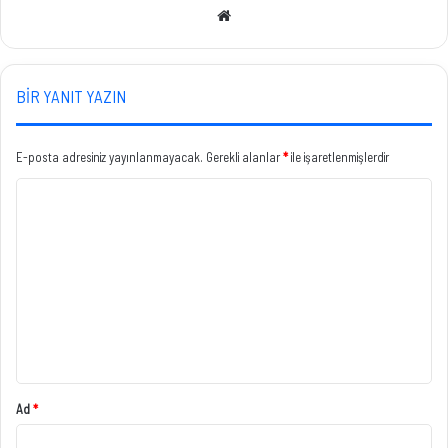
Web
sitesi
BIR YANIT YAZIN
E-posta adresiniz yayınlanmayacak.
Gerekli alanlar
*
ile işaretlenmişlerdir
Y
o
r
u
m
*
Ad
*