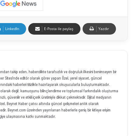
LinkedIn
E-Posta ile paylaş
Yazdır
ından takip eden, habercilikte tarafsızlık ve doğruluk ilkesini benimseyen bir
r Sitesi’nde editör olarak görev yapan Özel, yerel siyaset, güncel
anındaki haberleri titizlikle hazırlayarak okuyucularla buluşturmaktadır.
eci olarak değil; kamuoyunu bilinçlendirme ve toplumsal farkındalık oluşturma
ı, güvenilir ve etkili içerik üretimiyle dikkat çekmektedir. Dijital medyanın
zel, Beynet Haber çatısı altında güncel gelişmeleri anlık olarak
ir. Beynet.com üzerinden yayınlanan haberlerle geniş bir kitleye erişim
iye ulaşmasına katkı sunmaktadır.