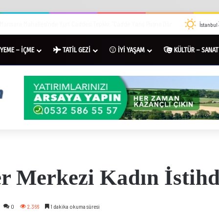
mara Mahallesi’nde Yurt Caddesi Tepkisi: “Cadde Yarış Pistine Döndü”
İstanbul
YEME – İÇME
TATİL GEZİ
İYİ YAŞAM
KÜLTÜR – SANAT
er Merkezi Kadın İstih
0
2.366
1 dakika okuma süresi