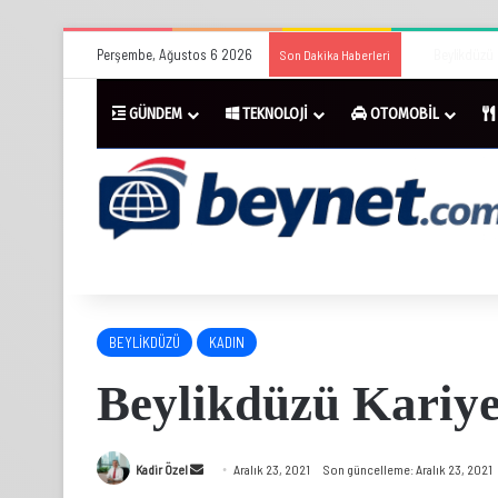
Perşembe, Ağustos 6 2026
Beylikdüzü Mar
Son Dakika Haberleri
GÜNDEM
TEKNOLOJİ
OTOMOBİL
BEYLİKDÜZÜ
KADIN
Beylikdüzü Kariy
Bir
Kadir Özel
Aralık 23, 2021
Son güncelleme: Aralık 23, 2021
e-