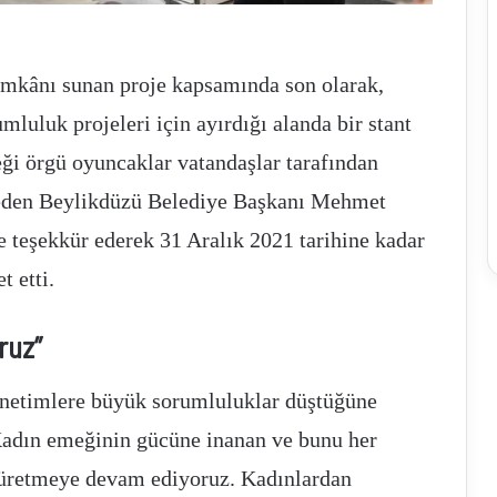
 imkânı sunan proje kapsamında son olarak,
uluk projeleri için ayırdığı alanda bir stant
eği örgü oyuncaklar vatandaşlar tarafından
et eden Beylikdüzü Belediye Başkanı Mehmet
 teşekkür ederek 31 Aralık 2021 tarihine kadar
 etti.
ruz”
önetimlere büyük sorumluluklar düştüğüne
Kadın emeğinin gücüne inanan ve bunu her
 üretmeye devam ediyoruz. Kadınlardan