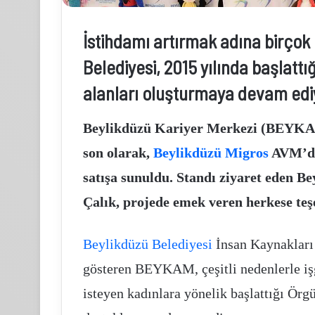
İstihdamı artırmak adına birçok
imak
Pasifik
Belediyesi, 2015 yılında başlattı
imento
holding
st
halka
alanları oluşturmaya devam edi
önetiminden
arzına
rakian
yoğun
ement
ilgi
Beylikdüzü Kariyer Merkezi (BEYKAM
ış
son olarak,
Beylikdüzü Migros
AVM’de
1 hafta önce
icaret
Limak Çimento Üst Yönetiminden Trakian
.Ş.’ye
Kasım 18, 2025
satışa sunuldu. Standı ziyaret eden 
Cement Dış Ticaret A.Ş.’ye Ziyaret
Pasifik holding halka
iyaret
Çalık, projede emek veren herkese teş
Beylikdüzü Belediyesi
İnsan Kaynakları
gösteren BEYKAM, çeşitli nedenlerle iş
isteyen kadınlara yönelik başlattığı Ör