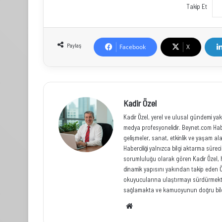
Takip Et
Paylaş
Facebook
X
Kadir Özel
Kadir Özel, yerel ve ulusal gündemi yak
medya profesyonelidir. Beynet.com Habe
gelişmeler, sanat, etkinlik ve yaşam al
Haberciliği yalnızca bilgi aktarma sür
sorumluluğu olarak gören Kadir Özel, hızl
dinamik yapısını yakından takip eden Ö
okuyucularına ulaştırmayı sürdürmekted
sağlamakta ve kamuoyunun doğru bilg
Web
sitesi