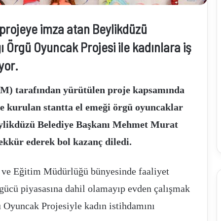
 projeye imza atan Beylikdüzü
İhracatçılar
ğı Örgü Oyuncak Projesi ile kadınlara iş
zorlu
dönemi
yor.
yeni
pazarlarla
atlatacak
) tarafından yürütülen proje kapsamında
 kurulan stantta el emeği örgü oyuncaklar
Ocak 11, 2025
İhracatçılar zorlu dönemi yeni pazarlarla
Beylikdüzü Belediye Başkanı Mehmet Murat
 arzına yoğun ilgi
atlatacak
ekkür ederek bol kazanç diledi.
 ve Eğitim Müdürlüğü bünyesinde faaliyet
gücü piyasasına dahil olamayıp evden çalışmak
gü Oyuncak Projesiyle kadın istihdamını