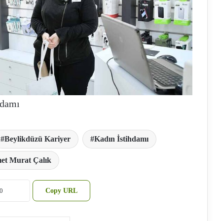
hdamı
Beylikdüzü Kariyer
Kadın İstihdamı
t Murat Çalık
Copy URL