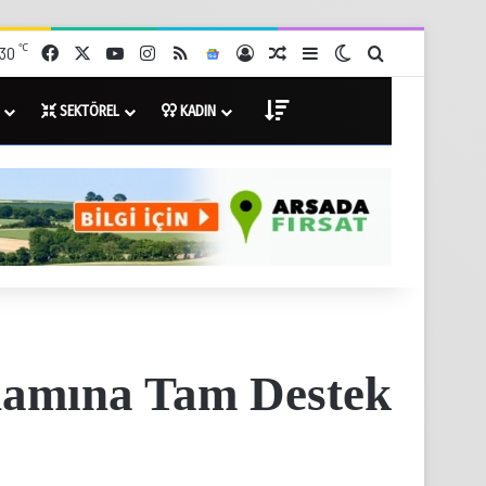
℃
Facebook
X
YouTube
Instagram
RSS
Google News
Giriş Yap
Rastgele Haberler
Kenar Bölmesi
Dış görünümü değişti
Arama yap ...
30
DİĞER
SEKTÖREL
KADIN
damına Tam Destek