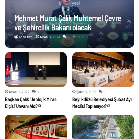
Mehmet Murat Çalık Muhtemel Çevre
ve Şehircilik Bakanı olacak
Kadir Özel
Nisan 17, 2023
0
2.055
Nisan 15, 2022
0
Şubat 5, 2022
0
Başkan Çalık ‘Jeolojik Miras
Beylikdüzü Belediyesi Şubat Ayı
Elçisi’ Unvanı Aldı￼
Meclisi Toplanıyor￼