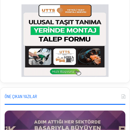
ÖNE ÇIKAN YAZILAR
P
İ
a
h
s
r