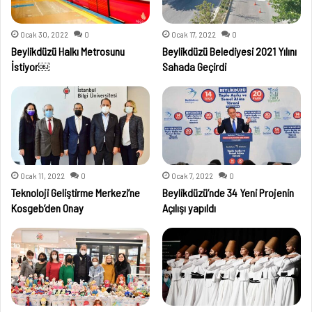
Ocak 30, 2022
0
Ocak 17, 2022
0
Beylikdüzü Halkı Metrosunu
Beylikdüzü Belediyesi 2021 Yılını
İstiyor￼
Sahada Geçirdi
Ocak 11, 2022
0
Ocak 7, 2022
0
Teknoloji Geliştirme Merkezi’ne
Beylikdüzü’nde 34 Yeni Projenin
Kosgeb’den Onay
Açılışı yapıldı