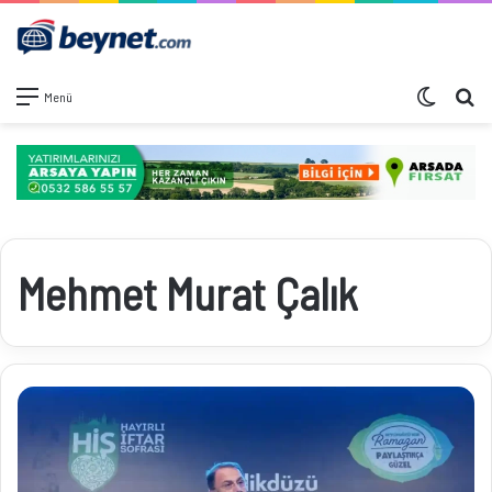
Dış görü
Ar
Menü
Mehmet Murat Çalık