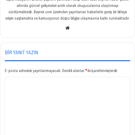
altında güncel gelişmeleri anlık olarak okuyucularına ulaştırmayı
sürdürmektedir. Beynet.com üzerinden yayınlanan haberlerle geniş bir kitleye
erişim sağlamakta ve kamuoyunun doğru bilgiye ulaşmasına katkı sunmaktadır.
Web
sitesi
BIR YANIT YAZIN
E-posta adresiniz yayınlanmayacak.
Gerekli alanlar
*
ile işaretlenmişlerdir
Y
o
r
u
m
*