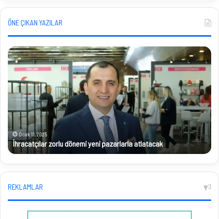
ÖNE ÇIKAN YAZILAR
İhracatçılar
Ko
zorlu
Sat
dönemi
Dü
yeni
De
pazarlarla
Edi
atlatacak
Ocak 11, 2025
İhracatçılar zorlu dönemi yeni pazarlarla atlatacak
REKLAMLAR