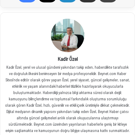
Kadir Özel
Kadir Özel, yerel ve ulusal gündemi yakından takip eden, habercilikte tarafsızlık
ve doğruluk ilkesini benimseyen bir medya profesyonelidir. Beynet.com Haber
Sitesi’nde editör olarak görev yapan Özel, yerel siyaset, güncel gelişmeler, sanat,
etkinlik ve yaşam alanındaki haberleri titizlikle hazırlayarak okuyucularla
buluşturmaktadır. Haberciliği yalnızca bilgi aktarma süreci olarak değil;
kamuoyunu bilinçlendirme ve toplumsal farkındalık oluşturma sorumluluğu
olarak gören Kadir Özel, hızlı, güvenilir ve etkili içerik üretimiyle dikkat çekmektedir.
Dijital medyanın dinamik yapısını yakından takip eden Özel, Beynet Haber çatısı
altında güncel gelişmeleri anlık olarak okuyucularına ulaştırmayı
sürdürmektedir. Beynet.com üzerinden yayınlanan haberlerle geniş bir kitleye
erişim sağlamakta ve kamuoyunun doğru bilgiye ulaşmasına katkı sunmaktadır.