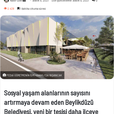
Kadir Özel
Aralık 9, 2021
Son güncelleme: Aralık 9, 2021
0
e-
2.438
1 dakika okuma süresi
posta
göndermek
FEDAİ ÖĞRETMENİN İSMİ KAVAKLI’DA YAŞAYACAK
Sosyal yaşam alanlarının sayısını
artırmaya devam eden Beylikdüzü
Belediyesi, yeni bir tesisi daha ilçeye