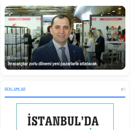
İhracatçılar
Ko
zorlu
Sat
dönemi
Dü
yeni
De
pazarlarla
Edi
atlatacak
Ocak 11, 2025
İhracatçılar zorlu dönemi yeni pazarlarla atlatacak
REKLAMLAR