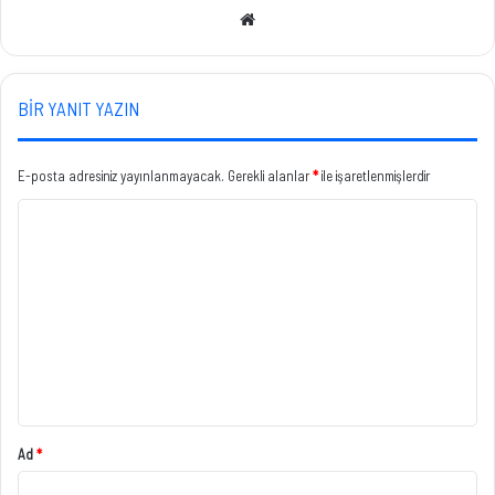
Web
sitesi
BIR YANIT YAZIN
E-posta adresiniz yayınlanmayacak.
Gerekli alanlar
*
ile işaretlenmişlerdir
Y
o
r
u
m
*
Ad
*