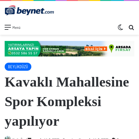
Dış görü
Ar
Menü
BEYLİKDÜZÜ
Kavaklı Mahallesine
Spor Kompleksi
yapılıyor
Bir