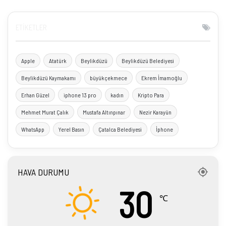
ETIKETLER
Yaşam Vadisi Tez Konusu Oluyor
4
01:00
Aralık 27, 2021
Apple
Atatürk
Beylikdüzü
Beylikdüzü Belediyesi
Tema İstanbul 2 Tema Word Reklam Filmi
5
Beylikdüzü Kaymakamı
büyükçekmece
Ekrem İmamoğlu
02:24
Aralık 15, 2021
Erhan Güzel
iphone 13 pro
kadın
Kripto Para
Mehmet Murat Çalık
Mustafa Altınpınar
Nezir Karayün
BALIKÇI KENAN ANLATTI ÖĞRENCİLER DİNLEDİ
6
WhatsApp
Yerel Basın
Çatalca Belediyesi
İphone
06:12
Aralık 10, 2021
3 Aralık Dünya Engelliler Günü Etkinliği
7
HAVA DURUMU
16:42
Aralık 3, 2021
30
℃
6. Beylikdüzü Heykel Sempozyumu Açıldı
8