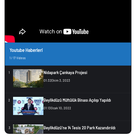
Youtube Haberleri
1
/
17
Videos
Nidapark Çankaya Projesi
1
01:32
Ekim 3, 2023
Beylikdüzü Müftülük Binası Açılışı Yapıldı
2
01:13
Ocak 10, 2022
Beylikdüzü'ne 14 Tesis 20 Park Kazandırıldı
3
01:05
Ocak 10, 2022