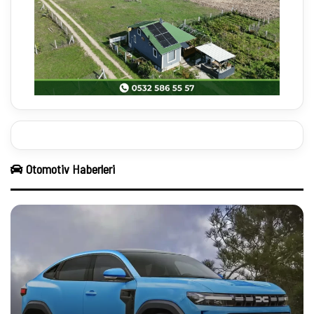
Röportajı
07:24
Eylül 6, 2017
ISTANBUL Beylikdüzü 4K
14
03:57
Nisan 12, 2020
Okul Önü Trafiği Krize Dönüştü: Beylikdüzü’nde
15
Acil Önlem Çağrısı
Otomotiv Haberleri
İstanbul Beylikdüzüspor - Kurtköyspor
16
01:53:58
Aralık 5, 2021
Heykeltıraş Prof. Dr. Rahmi Aksungur Söyleşisi
17
46:37
Aralık 4, 2021